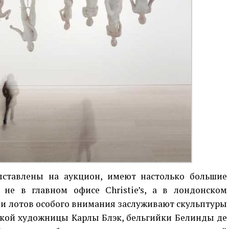
ыставлены на аукцион, имеют настолько большие
не в главном офисе Сhristie’s, а в лондонском
и лотов особого внимания заслуживают скульптуры
ской художницы Карлы Блэк, бельгийки Белинды де