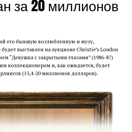
ан за 20 миллионов
ий его бывшую возлюбленную и музу,
в мистецтва зі спадщини Аллена. Цей продаж
будет выставлен на аукционе Christie’s London
ів мистецтва за всю історію аукціонів,
нием “Девушка с закрытыми глазами” (1986-87)
кціони з продажу одного власника.
ким коллекционером и, как ожидается, будет
 922 мільйони доларів, отриману від продажу
рлингов (13,4-20 миллионов долларов).
суду на аукціоні Sotheby’s на початку цього
а Рокфеллера на аукціоні Christie’s у 2018 році,
складнення від неходжкінської лімфоми,
диним душоприказником свого майна. Вона
панії Vulcan.