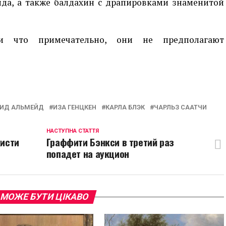
йда, а также балдахин с драпировками знаменитой
и что примечательно, они не предполагают
p
egram
opy
ink
ИД АЛЬМЕЙД
ИЗА ГЕНЦКЕН
КАРЛА БЛЭК
ЧАРЛЬЗ СААТЧИ
НАСТУПНА СТАТТЯ
кисти
Граффити Бэнкси в третий раз
попадет на аукцион
 МОЖЕ БУТИ ЦІКАВО