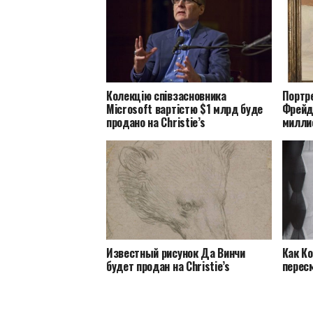
Колекцію співзасновника
Портр
Microsoft вартістю $1 млрд буде
Фрейд
продано на Christie’s
милли
Известный рисунок Да Винчи
Как К
будет продан на Christie’s
перес