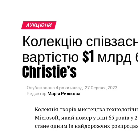
АУКЦІОНИ
Колекцію співзасн
вартістю $1 млрд
Christie’s
Опубліковано
4 роки назад
27 Серпня, 2022
Редактор
Марія Рижкова
Колекція творів мистецтва технологічн
Microsoft, який помер у віці 65 років у 
стане одним із найдорожчих розпродаж