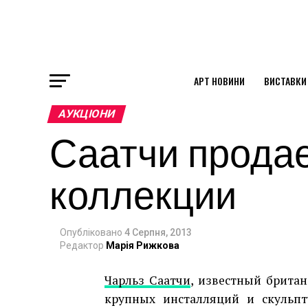
АРТ НОВИНИ
ВИСТАВКИ
ok
АУКЦІОНИ
Саатчи продае
st
коллекции
pp
Опубліковано
4 Серпня, 2013
am
Редактор
Марія Рижкова
Чарльз Саатчи
, известный британ
крупных инсталляций и скульпт