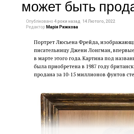
может быть прод
Опубліковано
4 роки назад
14 Лютого, 2022
Редактор
Марія Рижкова
Портрет Люсьена Фрейда, изображающ
Christie’s продасть групу зі 150 творі
писательницу Джени Лонгман, впервые 
може стати найдорожчою колекцією твор
в марте этого года. Картина под назва
випередивши два нещодавні значущі ау
была приобретена в 1987 году британс
Очікується, що вона перевищить суму в
продана за 10-15 миллионов фунтов сте
колекції Маклоу, проданої за рішенням 
року, а також від продажу колекції Девід
яка принесла 8.
Аллен, причиною смерті якого стали у
призначив свою сестру Джоді Аллен є
залишається головою інвестиційної ком