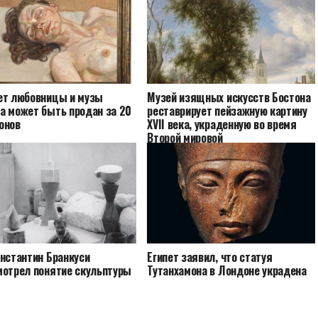
ет любовницы и музы
Музей изящных искусств Бостона
а может быть продан за 20
реставрирует пейзажную картину
онов
XVII века, украденную во время
Второй мировой
онстантин Бранкуси
Египет заявил, что статуя
мотрел понятие скульптуры
Тутанхамона в Лондоне украдена