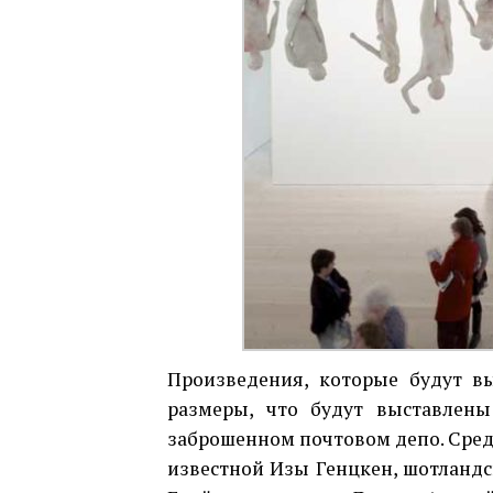
Произведения, которые будут в
размеры, что будут выставлены 
заброшенном почтовом депо. Сред
известной Изы Генцкен, шотланд