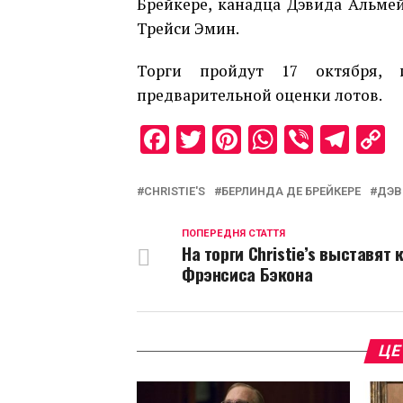
Брейкере, канадца Дэвида Альме
Трейси Эмин.
Торги пройдут 17 октября, 
предварительной оценки лотов.
Facebook
Twitter
Pinterest
WhatsAp
Viber
Tel
C
L
CHRISTIE'S
БЕРЛИНДА ДЕ БРЕЙКЕРЕ
ДЭВ
ПОПЕРЕДНЯ СТАТТЯ
На торги Christie’s выставят 
Фрэнсиса Бэкона
ЦЕ