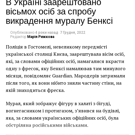
В Україні заарештовано
вісьмох осіб за спробу
викрадення муралу Бенксі
Опубліковано
4 роки назад
7 Грудня, 2022
Редактор
Марія Рижкова
Поліція в Гостомелі, невеликому передмісті
української столиці Києва, заарештувала вісім осіб,
Читайте также:
Шикарные
які, за словами офіційних осіб, намагалися вкрасти
гиперреалистичные скульптуры из дерева
одну з фресок, яку Бенксі намалював там минулого
покорили ценителей искусства
місяця, повідомляє Guardian. Мародерів затримали
після того, як вони нібито зняли частину стіни, на
Порой, пристально рассматривая полотна супругов,
якій знаходиться фреска.
можно подумать, что смотришь на них через
микроскоп, поскольку зритель может наблюдать
Мурал, який зображує фігуру в халаті з бігуді,
мельчайшие поры на лицах, все тончайшие
вогнегасником і протигазом, з’явився на будівлі,
волосинки и даже морщинки. Мастера умело
яка, за словами українських офіційних осіб, була
используют тонкие кисточки и масляные краски для
обстріляна російськими військами.
прорисовки сложнейших деталей на своих
гиперреалистичных картинах. Из-за чрезмерной