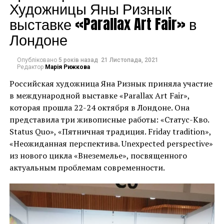
Художницы Яны Ризнык
“Група людей
Герхард Ріхтер. ©WERNER BARTSCH
выставке «Parallax Art Fair» в
намагалася вкрасти
“Я знаю Девіда з
Лондоне
мурал Бенксі. Вони
дитинства, оскільки
вирізали роботу зі
Опубліковано
5 років назад
21 Листопада, 2021
вже в 1960-х роках
Редактор
Марія Рижкова
стіни зруйнованого
тісно співпрацював з
Российская художница Яна Ризнык приняла участие
росіянами будинку”, –
в международной выставке «Parallax Art Fair»,
його батьком,
повідомив губернатор
которая прошла 22-24 октября в Лондоне. Она
Рудольфом
представила три живописные работы: «Статус-Кво.
Києва Олексій Кулеба у
Цвірнером, – сказав
Status Quo», «Пятничная традиция. Friday tradition»,
своєму дописі в
«Неожиданная перспектива. Unexpected perspective»
Ріхтер у своїй заяві. “Я
Telegram, як
из нового цикла «Внеземелье», посвященного
відчуваю, що це є
актуальным проблемам современности.
повідомляють
прекрасною
численні ЗМІ.
спадкоємністю
поколінь”.