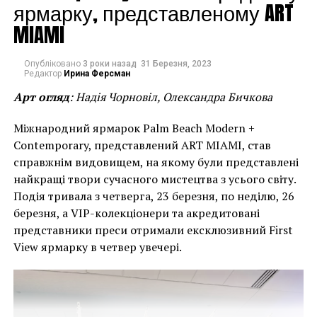
ярмарку, представленому ART
королевы Софии, Королевской академии художеств
MIAMI
и на других площадках.
Кстати, в этом году премией за
Опубліковано
3 роки назад
31 Березня, 2023
Редактор
Ирина Ферсман
коллекционирование, которую выделил фонд ARCO,
будет награжден крупный бизнесмен, меценат и
Арт огляд
: Надія Чорновіл, Олександра Бичкова
коллекционер Eduardo Costantini. Костантини
Міжнародний ярмарок Palm Beach Modern +
основал в Буэнос-Айресе (MALBA) Музей
Contemporary, представлений ART MIAMI, став
латиноамериканского искусства. Примерно 150
справжнім видовищем, на якому були представлені
работ из огромного собрания коллекционера будут
найкращі твори сучасного мистецтва з усього світу.
выставлены в Королевской академии искусств.
Подія тривала з четверга, 23 березня, по неділю, 26
березня, а VIP-колекціонери та акредитовані
представники преси отримали ексклюзивний First
View ярмарку в четвер увечері.