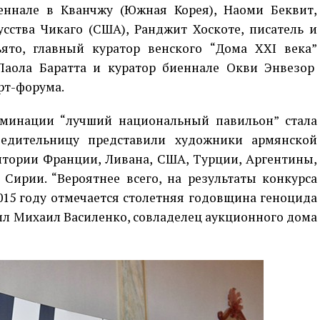
ннале в Кванчжу (Южная Корея), Наоми Беквит,
сства Чикаго (США), Ранджит Хоскоте, писатель и
ято, главный куратор венского “Дома XXI века”
 Паола Баратта и куратор биеннале Окви Энвезор
рт-форума.
оминации “лучший национальный павильон” стала
бедительницу представили художники армянской
тории Франции, Ливана, США, Турции, Аргентины,
 Сирии. “Вероятнее всего, на результаты конкурса
015 году отмечается столетняя годовщина геноцида
ил Михаил Василенко, совладелец аукционного дома