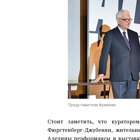
Представители Армении
Стоит заметить, что кураторо
Фюрстенберг-Джубенян, жительн
Аделины перформансы и выставки