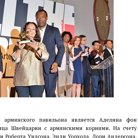
м армянского павильона является Аделина фон
ица Швейцарии с армянскими корнями. На счету
 Роберта Уилсона, Энди Уорхола, Лори Андерсона,