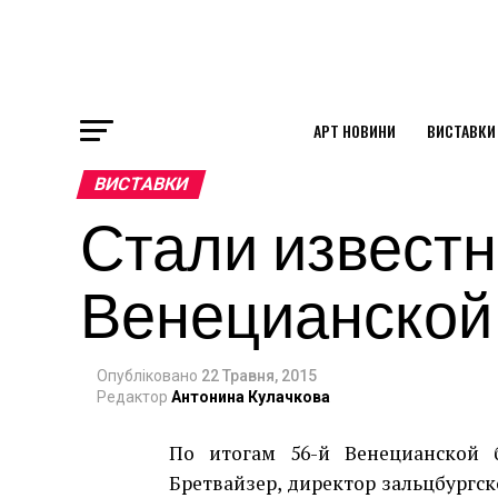
АРТ НОВИНИ
ВИСТАВКИ
ok
ВИСТАВКИ
Стали известн
st
Венецианской
pp
Опубліковано
22 Травня, 2015
am
Редактор
Антонина Кулачкова
По итогам 56-й Венецианской 
Бретвайзер, директор зальцбургск