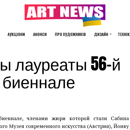
АУКЦІОНИ
АНОНСИ
ПРО ХУДОЖНИКІВ
ДИЗАЙН
ТЕХНІК
ы лауреаты 56-й
 биеннале
биеннале, членами жюри которой стали Сабина
ого Музея современного искусства (Австрия), Йонву