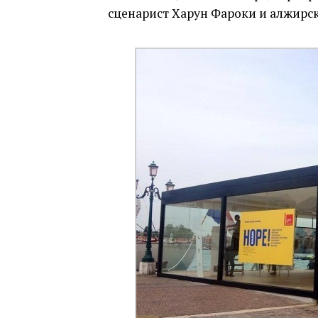
сценарист Харун Фароки и алжирс