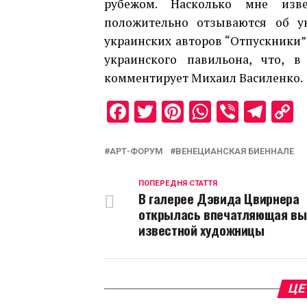
рубежом. Насколько мне изв
положительно отзываются об у
украинских авторов “Отпускники
украинского павильона, что, 
комментирует Михаил Василенко.
Facebook
Twitter
Pinterest
WhatsAp
Viber
Tel
C
L
АРТ-ФОРУМ
ВЕНЕЦИАНСКАЯ БИЕННАЛЕ
ПОПЕРЕДНЯ СТАТТЯ
В галерее Дэвида Цвирнера
открылась впечатляющая вы
известной художницы
ЦЕ