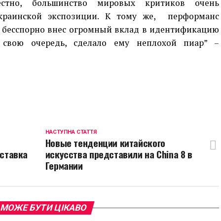
естно, большинство мировых критиков очень
краинской экспозиции. К тому же, перформанс
” бесспорно внес огромный вклад в идентификацию
в свою очередь, сделало ему неплохой пиар” –
p
egram
opy
ink
НАСТУПНА СТАТТЯ
Новые тенденции китайского
ставка
искусства представили на China 8 в
Германии
 МОЖЕ БУТИ ЦІКАВО