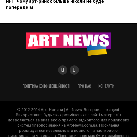
NFT: чому арт-ринок більше ніколи не буде
попереднім
ПОЛІТИКА КОНФІДЕНЦІЙНОСТІ
ПРО НАС
КОНТАКТИ
© 2012-2024 Арт Новини | Art News. Всі права захищені.
Використання будь-яких розміщених на сайті матеріалів
дозволяється за вказівкою прямого відкритого для пошукових
систем гіперпосилання на Art-News.com.ua. Посилання
розміщується незалежно від повного чи часткового
використання матеріалів. Гіперпосилання має бути розміщене в