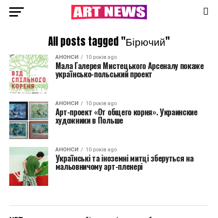
All posts tagged "Бірючий"
АНОНСИ
10 років ago
Мала Галерея Мистецького Арсеналу покаже
українсько-польський проект
АНОНСИ
10 років ago
Арт-проект «От общего корня». Украинские
художники в Польше
АНОНСИ
10 років ago
Українські та іноземні митці зберуться на
мальовничому арт-пленері