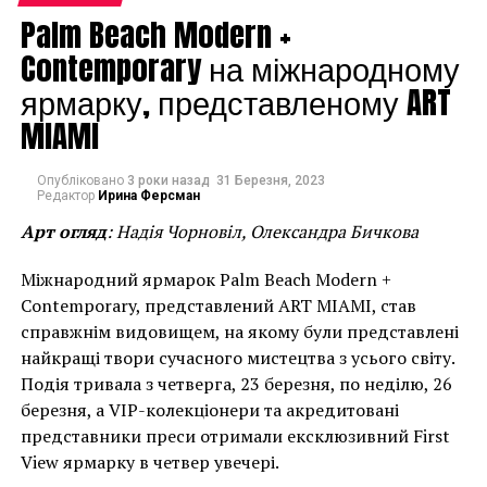
Palm Beach Modern +
Contemporary на міжнародному
ярмарку, представленому ART
MIAMI
Опубліковано
3 роки назад
31 Березня, 2023
Редактор
Ирина Ферсман
Арт огляд
: Надія Чорновіл, Олександра Бичкова
Міжнародний ярмарок Palm Beach Modern +
Contemporary, представлений ART MIAMI, став
справжнім видовищем, на якому були представлені
найкращі твори сучасного мистецтва з усього світу.
Подія тривала з четверга, 23 березня, по неділю, 26
березня, а VIP-колекціонери та акредитовані
представники преси отримали ексклюзивний First
View ярмарку в четвер увечері.