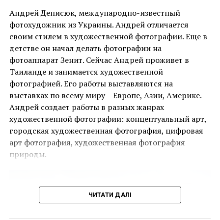
Андрей Денисюк, международно-известный
фотохудожник из Украины. Андрей отличается
своим стилем в художественной фотографии. Еще в
детстве он начал делать фотографии на
Ця подія, яку не можна пропустити, дала
фотоаппарат Зенит. Сейчас Андрей проживет в
можливість поціновувачам мистецтва придбати
Таиланде и занимается художественной
деякі з найбільш інвестиційно привабливих творів
фотографией. Его работы выставляются на
ще до того, як ярмарок відкрився для публіки.
выставках по всему миру – Европе, Азии, Америке.
Андрей создает работы в разных жанрах
Читайте также:
Выставка знаменитых работ
Однією з найяскравіших подій ярмарку стала
художественной фотографии: концептуальный арт,
скульптора Аниша Капура в Сиднее
виставка двадцяти чотирьох вибраних робіт
городская художественная фотография, цифровая
Инсталляция получила название «Antivegetativa»,
Руперта Гарсії, одного з найвідоміших художників-
арт фотография, художественная фотография
потому что так называется особый вид краски,
чикано, представлених колекцією спадщини
природы.
которым покрывают корпуса кораблей и судов,
Коркорана Музею Американського університету.
чтобы защитить их от обрастания ракушками.
Куратором виставки виступив Джек Расмуссен,
директор і куратор музею, за підтримки Bourlet Art
Facebook
Twitter
Pinterest
WhatsApp
Viber
Telegram
Copy
ЧИТАТИ ДАЛІ
Logistics.
Link