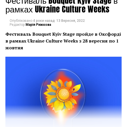
Фестиваль Bouquet Kyiv Stage в
НАСТУПНА СТАТТЯ
рамках Ukraine Culture Weeks
Відкриття виставки «Київські рекреації» у
Національному заповіднику «Софія Київська»
Опубліковано
4 роки назад
13 Вересня, 2022
ПОПЕРЕДНЯ СТАТТЯ
Редактор
Марія Рижкова
Весна арт-резиденції BIRUCHIY 017
Фестиваль Bouquet Kyiv Stage пройде в Оксфорді
в рамках
Ukraine Culture Weeks з 28 вересня по 1
жовтня