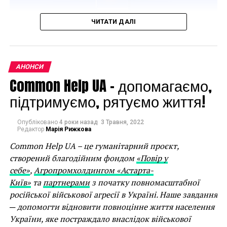
ЧИТАТИ ДАЛІ
Фото надано прес-службою Bouquet Kyiv Stage
З
28 вересня до 1 жовтня
в Оксфорді відбудуться 7
концертів класичної музики, святкування 85-річчя
АНОНСИ
композитора Валентина Сильвестрова, фотовиставка
Common Help UA – допомагаємо,
«Війна», кінопокази, музичні перформанси,
підтримуємо, рятуємо життя!
дискусії.
Ініціатива
Ukrainian Culture Weeks 2022
була
Опубліковано
4 роки назад
3 Травня, 2022
Редактор
Марія Рижкова
започаткована навесні 2022
Cherwell College
Oxford, Oxford University Ukrainian Society
та
Common Help UA – це гуманітарний проєкт,
культурним центром
«Дом Майстер Клас»
у
створений благодійним фондом
«Повір у
підтримку України та українського культурного
себе»
,
Агропромхолдингом «Астарта-
надбання.
Київ»
та
партнерами
з початку повномасштабної
російської військової агресії в Україні. Наше завдання
Перший сезон Ukraine Culture Weeks стане знаковим,
─ допомогти відновити повноцінне життя населення
оскільки відкриє його український
України, яке постраждало внаслідок військової
фестиваль
Bouquet Kyiv Stage
у партнерстві з
British