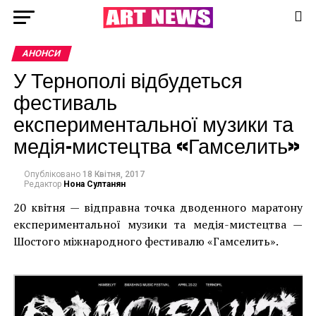
АНОНСИ
У Тернополі відбудеться
фестиваль
експериментальної музики та
медія-мистецтва «Гамселить»
Опубліковано
18 Квітня, 2017
Редактор
Нона Султанян
20 квітня — відправна точка дводенного маратону
експериментальної музики та медія-мистецтва —
Шостого міжнародного фестивалю «Гамселить».