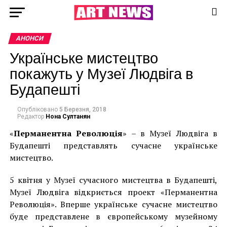
АНОНСИ
Українське мистецтво
покажуть у Музеї Людвіга в
Будапешті
Опубліковано
5 Березня, 2018
Редактор
Нона Султанян
«
Перманентна Революція
» – в Музеї Людвіга в
Будапешті представлять сучасне українське
мистецтво.
5 квітня у Музеї сучасного мистецтва в Будапешті,
Музеї Людвіга відкриється проект «Перманентна
Революція». Вперше українське сучасне мистецтво
буде представленe в європейському музейному