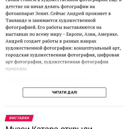
детстве он начал делать фотографии на
Ця подія, яку не можна пропустити, дала
фотоаппарат Зенит. Сейчас Андрей проживет в
можливість поціновувачам мистецтва придбати
Таиланде и занимается художественной
деякі з найбільш інвестиційно привабливих творів
фотографией. Его работы выставляются на
ще до того, як ярмарок відкрився для публіки.
выставках по всему миру – Европе, Азии, Америке.
Андрей создает работы в разных жанрах
Однією з найяскравіших подій ярмарку стала
художественной фотографии: концептуальный арт,
виставка двадцяти чотирьох вибраних робіт
городская художественная фотография, цифровая
Руперта Гарсії, одного з найвідоміших художників-
арт фотография, художественная фотография
чикано, представлених колекцією спадщини
природы.
Коркорана Музею Американського університету.
Куратором виставки виступив Джек Расмуссен,
директор і куратор музею, за підтримки Bourlet Art
ЧИТАТИ ДАЛІ
Logistics.
Ще одним помітним аспектом ярмарку був
Artsy.net
, офіційний онлайн-партнер PBM+C, який
ВИСТАВКИ
дозволив колекціонерам та любителям мистецтва
Музеи Катара открыли
переглядати стенди учасників, робити запити на