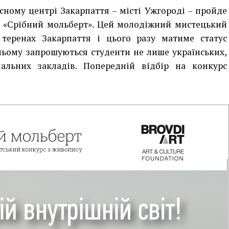
асному центрі Закарпаття – місті Ужгороді – пройде
у «Срібний мольберт». Цей молодіжний мистецький
теренах Закарпаття і цього разу матиме статус
 ньому запрошуються студенти не лише українських,
льних закладів. Попередній відбір на конкурс