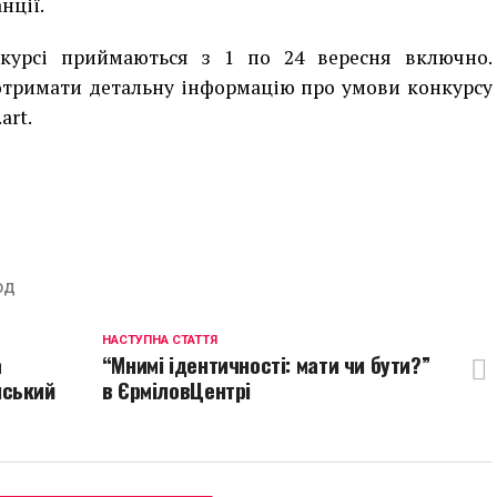
анції
.
нкурсі приймаються з 1 по 24 вересня включно.
 отримати детальну інформацію про умови конкурсу
art
.
p
egram
opy
ink
ОД
НАСТУПНА СТАТТЯ
а
“Мнимі ідентичності: мати чи бути?”
нський
в ЄрміловЦентрі