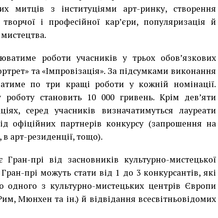
их митців з інституціями арт-ринку, створення
 творчої і професійної кар’єри, популяризація й
 мистецтва.
юватиме роботи учасників у трьох обов’язкових
ортрет» та «Імпровізація». За підсумками виконання
атиме по три кращі роботи у кожній номінації.
роботу становить 10 000 гривень. Крім дев’яти
ціях, серед учасників визначатимуться лауреати
від офіційних партнерів конкурсу (запрошення на
 в арт-резиденції, тощо).
Гран-прі від засновників культурно-мистецької
 Гран-прі можуть стати від 1 до 3 конкурсантів, які
 одного з культурно-мистецьких центрів Європи
Рим, Мюнхен та ін.) й відвідання всесвітньовідомих