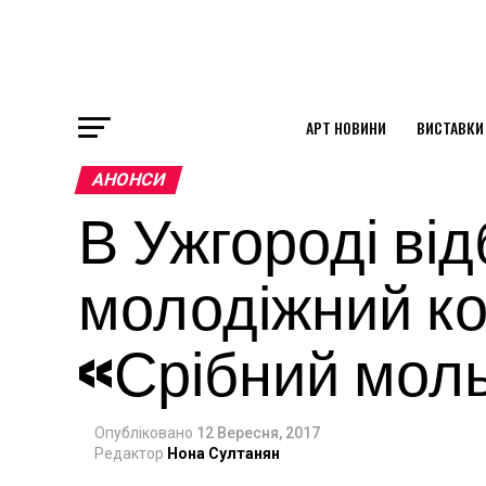
АРТ НОВИНИ
ВИСТАВКИ
ok
АНОНСИ
В Ужгороді ві
st
молодіжний ко
pp
«Срібний мол
am
Опубліковано
12 Вересня, 2017
Редактор
Нона Султанян