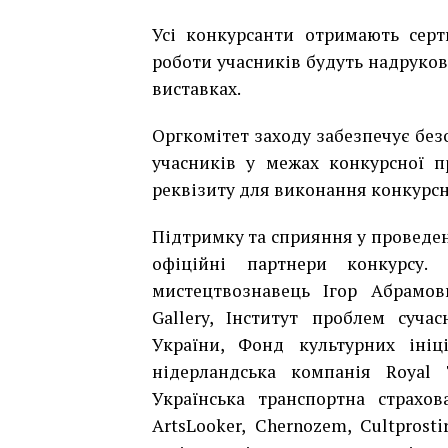
Усі конкурсанти отримають серт
роботи учасників будуть надруков
виставках.
Оргкомітет заходу забезпечує без
учасників у межах конкурсної п
реквізиту для виконання конкурсн
Підтримку та сприяння у проведен
офіційні партнери конкурсу.
мистецтвознавець Ігор Абрамо
Gallery
,
Інститут проблем сучас
України,
Фонд культурних ініці
нідерландська компанія
Royal 
Українська транспортна страхов
ArtsLooker, Chernozem, Cultprost