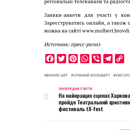
регіональні телеканали та радіост
Заявки-анкети для участі у ко
Зареєструватись онлайн, а також
можна на сайті
www.molbert.brovdi.
Источник: пресс-релиз
Facebook
Twitter
Pinterest
WhatsAp
Viber
Tel
C
L
BROVDI ART
СРІБНИЙ МОЛЬБЕРТ
УЖГОР
ПОПЕРЕДНЯ СТАТТЯ
На найкращих сценах Харков
пройде Театральний христия
фестиваль tX-fest