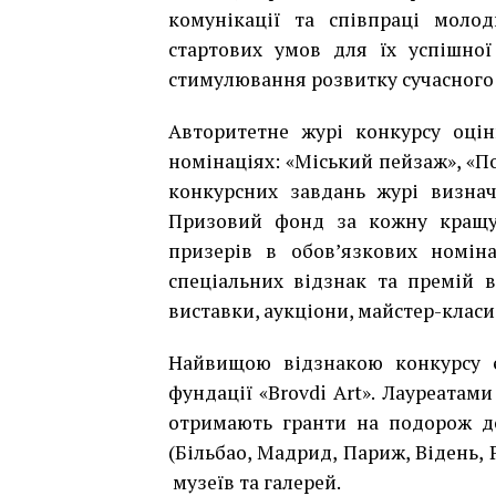
комунікації та співпраці молод
стартових умов для їх успішної
стимулювання розвитку сучасного
Авторитетне журі конкурсу оцін
номінаціях: «Міський пейзаж», «П
конкурсних завдань журі визнач
Призовий фонд за кожну кращу 
призерів в обов’язкових номіна
спеціальних відзнак та премій 
виставки, аукціони, майстер-класи,
Найвищою відзнакою конкурсу є 
фундації «Brovdi Art». Лауреатами
отримають гранти на подорож до
(Більбао, Мадрид, Париж, Відень, 
музеїв та галерей.