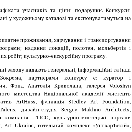
ифікати учасників та цінні подарунки. Конкурсні
ані у художньому каталозі та експонуватимуться на
оплатне проживання, харчування і транспортування
рограми; надання локацій, полотен, мольбертів і
их робіт; культурно-екскурсійну програму.
ні заходу надають генеральні, інформаційні та інші
 Зокрема, партнерами конкурсу є:
куратор і
вич,
Фонд Анатолія Криволапа,
галерея Voloshyn
ного мистецтва Національної академії мистецтв
атив ArtHuss, фундація Stedley Art Foundation,
Talens
, дизайн-студія Sergey Makhno Architects,
а компанія UTICO, культурно-мистецькі портали
ir, Art Ukraine, готельний комплекс «УнгварЪскій»,