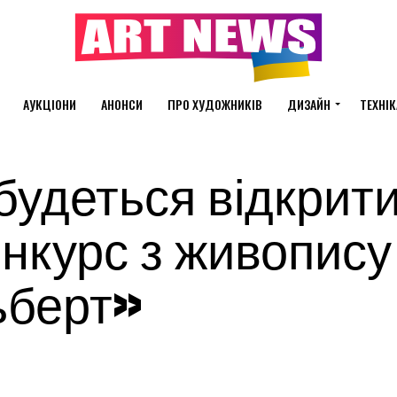
АУКЦІОНИ
АНОНСИ
ПРО ХУДОЖНИКІВ
ДИЗАЙН
ТЕХНІК
дбудеться відкрит
нкурс з живопису
ьберт»