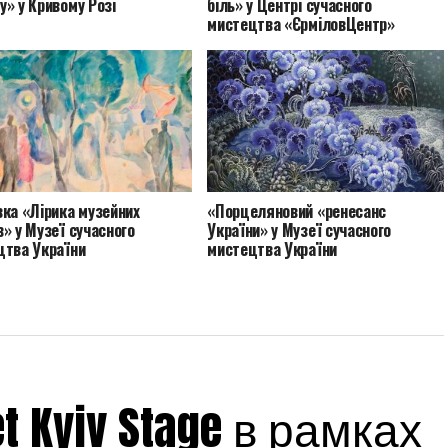
» у Кривому Розі
біль» у Центрі сучасного
мистецтва «ЄрміловЦентр»
ка «Лірика музейних
«Порцеляновий «ренесанс
» у Музеї сучасного
України» у Музеї сучасного
цтва України
мистецтва України
 Kyiv Stage в рамках