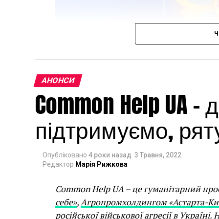
Ч
АНОНСИ
Common Help UA –
підтримуємо, рят
Опубліковано
4 роки назад
3 Травня, 2022
Фото надано прес-службою Bouquet Kyiv 
Редактор
Марія Рижкова
З
28 вересня до 1 жовтня
в Оксфорді в
святкування 85-річчя композитора Вале
Common Help UA – це гуманітарний про
кінопокази, музичні перформанси, диск
себе»
,
Агропромхолдингом «Астарта-Ки
російської військової агресії в Україні