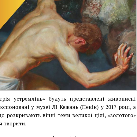
рія устремлінь» будуть представлені живописні
кспоновані у музеї Лі Кежань (Пекін) у 2017 році, а
що розкривають вічні теми великої цілі, «золотого»
я творити.