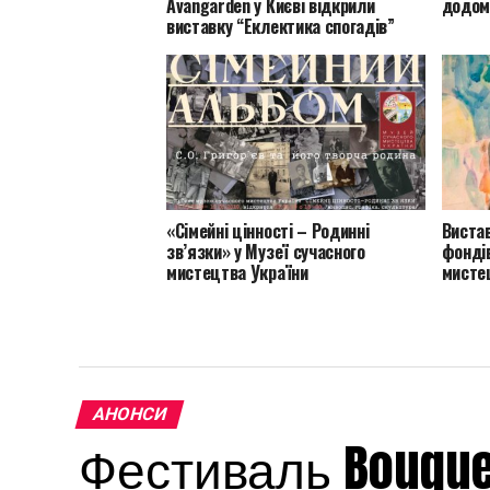
Avangarden у Києві відкрили
додому
виставку “Еклектика спогадів”
«Сімейні цінності – Родинні
Вистав
зв’язки» у Музеї сучасного
фондів
мистецтва України
мисте
АНОНСИ
Фестиваль Bouquet