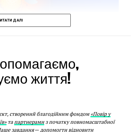
ИТАТИ ДАЛІ
 допомагаємо,
уємо життя!
Stage
ідбудуться 7 концертів класичної музики,
нтина Сильвестрова, фотовиставка «Війна»,
єкт, створений благодійним фондом
«Повір у
усії.
їв»
та
партнерами
з початку повномасштабної
. Наше завдання ─ допомогти відновити