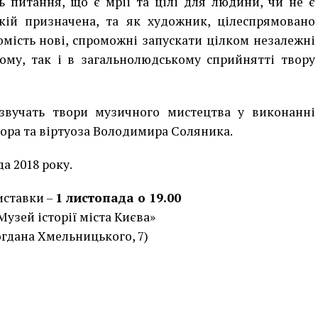
ь питання, що є мрії та цілі для людини, чи не є
кій призначена, та як художник, цілеспрямовано
мість нові, спроможні запускати цілком незалежні
ому, так і в загальнолюдському сприйнятті твору
звучать твори музичного мистецтва у виконанні
ора та віртуоза Володимира Соляника.
а 2018 року.
иставки –
1 листопада о 19.00
узей історії міста Києва»
огдана Хмельницького, 7)
p
egram
opy