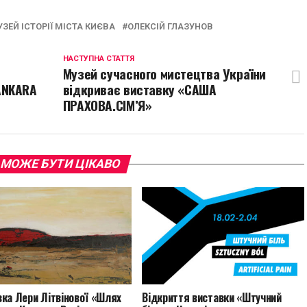
ink
ЗЕЙ ІСТОРІЇ МІСТА КИЄВА
ОЛЕКСІЙ ГЛАЗУНОВ
НАСТУПНА СТАТТЯ
Музей сучасного мистецтва України
ANKARA
відкриває виставку «САША
ПРАХОВА.СІМ’Я»
 МОЖЕ БУТИ ЦІКАВО
ка Лери Літвінової «Шлях
Відкриття виставки «Штучний