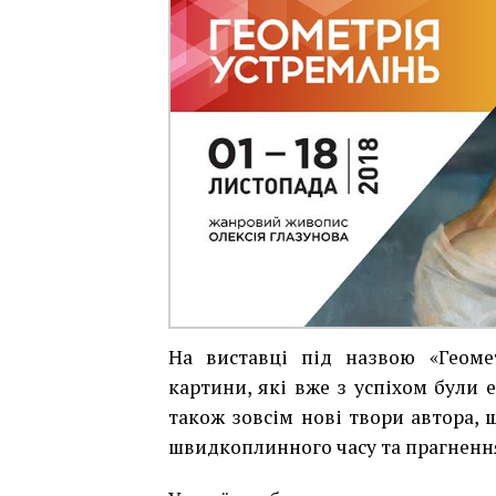
На виставці під назвою «Геомет
картини, які вже з успіхом були е
також зовсім нові твори автора, 
швидкоплинного часу та прагненн