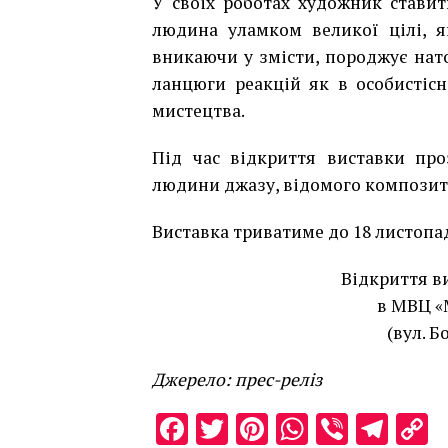
У своїх роботах художник ставит
людина уламком великої цілі, я
вникаючи у змісти, породжує нато
ланцюги реакцій як в особистісн
мистецтва.
Під час відкриття виставки про
людини джазу, відомого композит
Виставка триватиме до 18 листопад
Відкриття в
в МВЦ «М
(вул. Б
Джерело: прес-реліз
Facebook
Twitter
Pinterest
WhatsAp
Viber
Tel
C