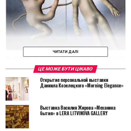
ЧИТАТИ ДАЛІ
12 жовтня о 18:30 в арт-просторі Lera Litvinova
Gallery відбудеться відкриття персональної
ЦЕ МОЖЕ БУТИ ЦІКАВО
виставки Олени Пронькіної
«Зв’язок розірвано
».
Директор галереї та мистецтвознавець Леонора
Открытие персональной выставки
Даниила Козелецкого «Morning Elegance»
Янко каже: «Теми, які піднімає авторка у новій серії,
крім того, що є актуальними у контексті існування
людини у сучасному цифровому просторі з його
впливом на комунікацію, заглиблюють нас у
Выставка Василия Жирова «Механика
бытия» в LERA LITVINOVA GALLERY
питання, що поза часом – якості комунікації людини
у суспільстві, одвічні теми взаєморозуміння,
чуйності, емпатії».