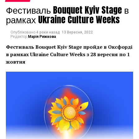
концепцію проекту
Фестиваль Bouquet Kyiv Stage в
Олена Пронькіна. –
рамках Ukraine Culture Weeks
Все менше дротових
Опубліковано
4 роки назад
13 Вересня, 2022
з’єднань оточують нас
Редактор
Марія Рижкова
у повсякденному житті.
Фестиваль Bouquet Kyiv Stage пройде в Оксфорді
в рамках
Ukraine Culture Weeks з 28 вересня по 1
Зв’язок зі світовою
жовтня
спільнотою став
доступним, як ніколи
раніше, але, разом із
тим, він втратив свою
матеріальність,
ставши невловимим,
мов повітря. Але чи