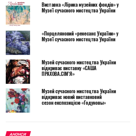
Виставка «Лірика музейних фондів» у
Вісімдесят
яскравих представників сучасного
Музеї сучасного мистецтва України
українського образотворчого мистецтва порадують
відвідувачів прекрасними замальовками
весняного
торжества життя.
«Порцеляновий «ренесанс України» у
Музеї сучасного мистецтва України
Музей сучасного мистецтва України
відкриває виставку «САША
ПРАХОВА.СІМ’Я»
Музей сучасного мистецтва України
відкриває новий виставковий
сезон експозицією «Годуновы»
АНОНСИ