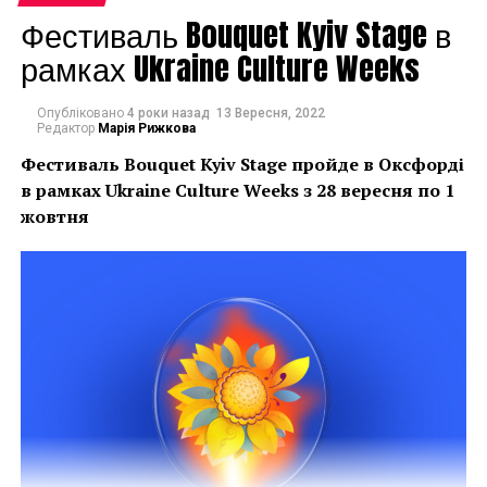
Фестиваль Bouquet Kyiv Stage в
рамках Ukraine Culture Weeks
Опубліковано
4 роки назад
13 Вересня, 2022
Редактор
Марія Рижкова
Фестиваль Bouquet Kyiv Stage пройде в Оксфорді
в рамках
Ukraine Culture Weeks з 28 вересня по 1
жовтня
“Механіка буття”, 2018
Техники коллажа и ассамбляж родственные, но
имеют определенные различия. В переводе с
французского ассамбляж означает «собрание».
Собирая различные предметы или их фрагменты в
единую композицию, автор создает трехмерное
изображение, по структуре похоже на коллаж.
Художник может использовать для работы как