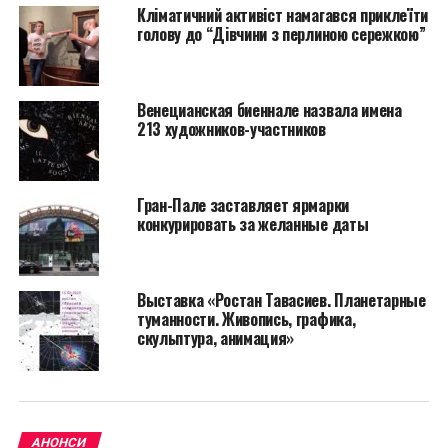
Кліматичний активіст намагався приклеїти
голову до “Дівчини з перлиною сережкою”
Венецианская биеннале назвала имена
213 художников-участников
Гран-Пале заставляет ярмарки
конкурировать за желанные даты
Выставка «Ростан Тавасиев. Планетарные
туманности. Живопись, графика,
скульптура, анимация»
АНОНСИ