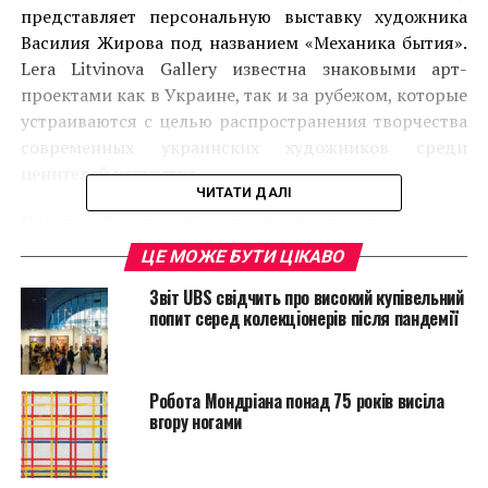
представляет персональную выставку художника
Василия Жирова под названием «Механика бытия».
Lera Litvinova Gallery известна знаковыми арт-
проектами как в Украине, так и за рубежом, которые
устраиваются с целью распространения творчества
современных украинских художников среди
ценителей искусства.
ЧИТАТИ ДАЛІ
Полотна Василия Жирова были представлены на
различных выставках в Украине и за ее пределами.
ЦЕ МОЖЕ БУТИ ЦІКАВО
Для экспозиции «Механика бытия» отобраны работы
Звіт UBS свідчить про високий купівельний
автора, выполненные в стиле коллажной живописи
попит серед колекціонерів після пандемії
и ассамбляжа. Для картин Василия Жирова
характерна нестандартность образов, абстрактное
отражение действительности и объемное
Робота Мондріана понад 75 років висіла
наполнение плоскости. Цветные лоскутки создают
вгору ногами
необычные фигуры, смело превращающие просты
вещи в новые и исключительные.