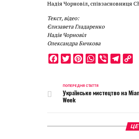
Надія Чорновіл, співзасновниця Che
Текст, відео:
Єлизавета Гладаренко
Надія Чорновіл
Олександра Бичкова
Facebook
Twitter
Pinterest
WhatsAp
Viber
Tel
C
L
ПОПЕРЕДНЯ СТАТТЯ
Українське мистецтво на Miam
Week
ЦЕ