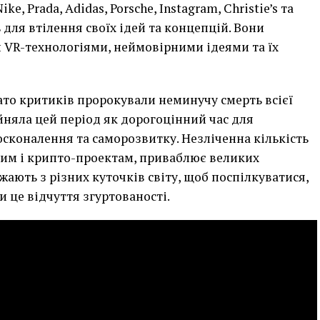
ke, Prada, Adidas, Porsche, Instagram, Christie’s та
для втілення своїх ідей та концепцій. Вони
 VR-технологіями, неймовірними ідеями та їх
ато критиків пророкували неминучу смерть всієї
ийняла цей період як дорогоцінний час для
сконалення та саморозвитку. Незліченна кількість
вим і крипто-проектам, приваблює великих
джають з різних куточків світу, щоб поспілкуватися,
и це відчуття згуртованості.