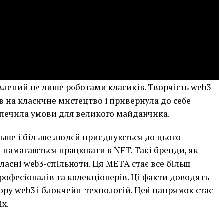
влений не лише роботами класиків. Творчість web3-
 на класичне мистецтво і привернула до себе
езпечила умови для великого майданчика.
льше і більше людей приєднуються до цього
у намагаються працювати в NFT. Такі бренди, як
власні web3-спільноти. Ця МЕТА стає все більш
рофесіоналів та колекціонерів. Ці факти доводять
ору web3 і блокчейн-технологій. Цей напрямок стає
х.