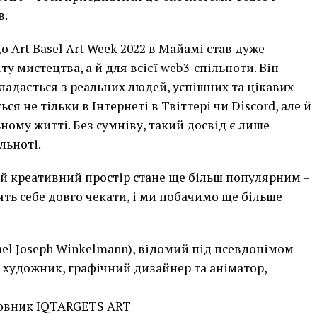
в.
 Art Basel Art Week 2022 в Майамі став дуже
у мистецтва, а й для всієї web3-спільноти. Він
кладається з реальних людей, успішних та цікавих
я не тільки в Інтернеті в Твіттері чи Discord, але й
ому житті. Без сумніву, такий досвід є лише
льноті.
й креативний простір стане ще більш популярним –
сять себе довго чекати, і ми побачимо ще більше
l Joseph Winkelmann), відомий під псевдонімом
 художник, графічний дизайнер та аніматор,
новник IQTARGETS ART