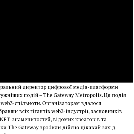
неральний директор цифрової медіа-платформи
ужніших подій – The Gateway Metropolis. Ця подія
 web3-спільноти. Організаторам вдалося
равши всіх гігантів web3-індустрії, засновників
 NFT-знаменитостей, відомих креаторів та
ки The Gateway зробили дійсно цікавий захід,