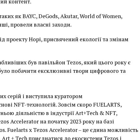
ий контент.
аких як BAYC, DeGods, Akutar, World of Women,
інші, провели власні заходи.
ід проекту Норі, присвячений екології та змінам
бливіших був павільйон Tezos, який цього року є
було побачити ексклюзивні твори цифрового та
их серій і виступила куратором
снові NFT-технологій. Зовсім скоро FUELARTS,
ньою діяльністю в індустрії Art+Tech & NFT,
zos Accelerator на початку 2023 року на базі
 Fuelarts x Tezos Accelerator – це єдина можливість
і Art + Tech приєднатися до екосистеми Tezos і