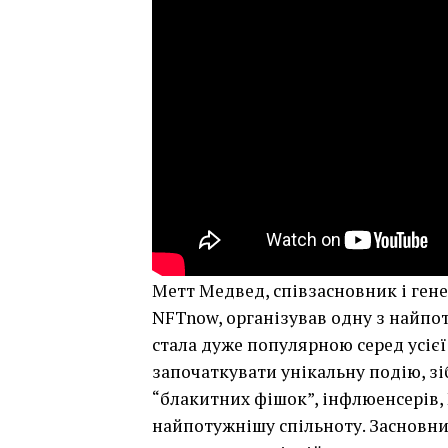
Метт Медвед, співзасновник і ге
NFTnow, організував одну з найпот
стала дуже популярною серед усієї
започаткувати унікальну подію, зіб
“блакитних фішок”, інфлюенсерів,
найпотужнішу спільноту. Засновни