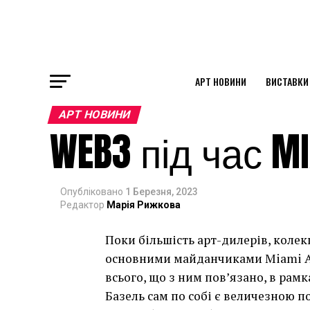
АРТ НОВИНИ
ВИСТАВКИ
ok
АРТ НОВИНИ
WEB3 під час MI
st
pp
Опубліковано
1 Березня, 2023
Редактор
Марія Рижкова
Поки більшість арт-дилерів, колек
am
основними майданчиками Miami Art
всього, що з ним пов’язано, в рамк
Базель сам по собі є величезною п