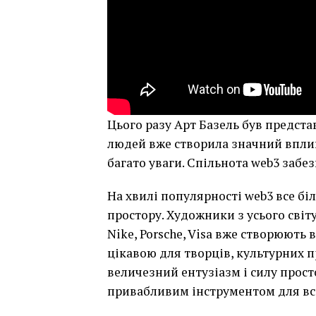
Цього разу Арт Базель був предста
людей вже створила значний вплив
багато уваги. Спільнота web3 заб
На хвилі популярності web3 все бі
простору. Художники з усього світ
Nike, Porsche, Visa вже створюють 
цікавою для творців, культурних п
величезний ентузіазм і силу прост
привабливим інструментом для всі