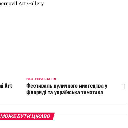
rnovil Art Gallery
p
egram
opy
ink
НАСТУПНА СТАТТЯ
i Art
Фестиваль вуличного мистецтва у
Флориді та українська тематика
 МОЖЕ БУТИ ЦІКАВО