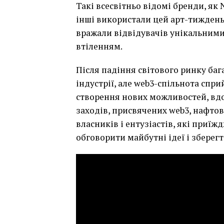
Такі всесвітньо відомі бренди, як Ni
інші використали цей арт-тиждень 
вражали відвідувачів унікальними
втіленням.
Після падіння світового ринку баг
індустрії, але web3-спільнота спр
створення нових можливостей, вдо
заходів, присвячених web3, нафто
власників і ентузіастів, які приїж
обговорити майбутні ідеї і зберегт