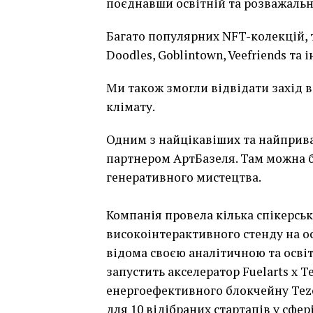
поєднавши освітній та розважальн
Багато популярних NFT-колекцій, т
Doodles, Goblintown, Veefriends та 
Ми також змогли відвідати захід в
клімату.
Одним з найцікавіших та найприва
партнером АртБазеля. Там можна 
генеративного мистецтва.
Компанія провела кілька спікерськ
високоінтерактивного стенду на о
відома своєю аналітичною та освіт
запустить акселератор Fuelarts x Te
енергоефективного блокчейну Tezos.
для 10 відібраних стартапів у сфер