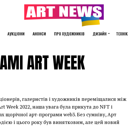
АУКЦІОНИ
АНОНСИ
ПРО ХУДОЖНИКІВ
ДИЗАЙН
ТЕХНІК
AMI ART WEEK
ціонерів, галеристів і художників переміщалися між
 Week 2022, наша увага була прикута до NFT і
ах щорічної арт-програми web3. Без сумніву, Арт
одією і цього року був винятковим, але цей новий