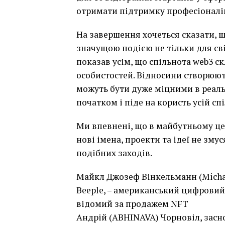
отримати підтримку професіоналі
На завершення хочеться сказати, що
значущою подією не тільки для світ
показав усім, що спільнота web3 с
особистостей. Відносини створюютьс
можуть бути дуже міцними в реальн
початком і піде на користь усій спі
Ми впевнені, що в майбутньому це
нові імена, проекти та ідеї не зму
подібних заходів.
Майкл Джозеф Вінкельманн (Michae
Beeple, – американський цифровий
відомий за продажем NFT
Андрій (ABHINAVA) Чорновіл, зас