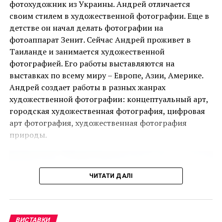
Facebook
Twitter
Pinterest
WhatsApp
Viber
Telegram
Copy
фотохудожник из Украины. Андрей отличается
своим стилем в художественной фотографии. Еще в
Link
детстве он начал делать фотографии на
FESTIVAL OF LIFE
INFINITY MIRROR
INFINITY NETS
Ця подія, яку не можна пропустити, дала
фотоаппарат Зенит. Сейчас Андрей проживет в
INSTAGRAM
БЕСКОНЕЧНЫЕ ЗЕРКАЛЬНЫЕ КОМНАТЫ
можливість поціновувачам мистецтва придбати
Таиланде и занимается художественной
ГАЛЕРЕЯ ДЭВИДА ЦВИРНЕРА
НЬЮ-ЙОРК
ЯЁИ КУСАМА
деякі з найбільш інвестиційно привабливих творів
фотографией. Его работы выставляются на
НАСТУПНА СТАТТЯ
ще до того, як ярмарок відкрився для публіки.
выставках по всему миру – Европе, Азии, Америке.
Финские таможенники нашли пропавшие
Андрей создает работы в разных жанрах
произведения Кете Кольвиц
Однією з найяскравіших подій ярмарку стала
художественной фотографии: концептуальный арт,
ПОПЕРЕДНЯ СТАТТЯ
виставка двадцяти чотирьох вибраних робіт
городская художественная фотография, цифровая
Художница собрала 2000 слов и предлагает
Руперта Гарсії, одного з найвідоміших художників-
арт фотография, художественная фотография
пройтись по ним
чикано, представлених колекцією спадщини
природы.
Коркорана Музею Американського університету.
Куратором виставки виступив Джек Расмуссен,
директор і куратор музею, за підтримки Bourlet Art
ЧИТАТИ ДАЛІ
Logistics.
Ще одним помітним аспектом ярмарку був
Artsy.net
, офіційний онлайн-партнер PBM+C, який
ВИСТАВКИ