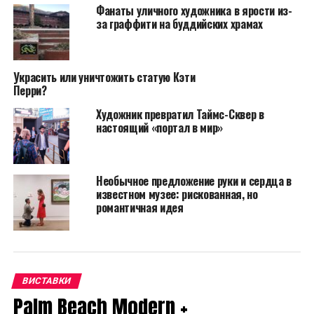
цветочные скульптуры и, конечно же, знаменитые
Фанаты уличного художника в ярости из-
яркие горошины. Две комнаты «Infinity Mirror»
за граффити на буддийских храмах
будут установлены и в галерее «Челси».
Украсить или уничтожить статую Кэти
Перри?
Художник превратил Таймс-Сквер в
настоящий «портал в мир»
Необычное предложение руки и сердца в
известном музее: рискованная, но
романтичная идея
ВИСТАВКИ
Известные в Instagram комнаты бесконечности,
Palm Beach Modern +
вероятно, станут звездой двойных шоу, поэтому