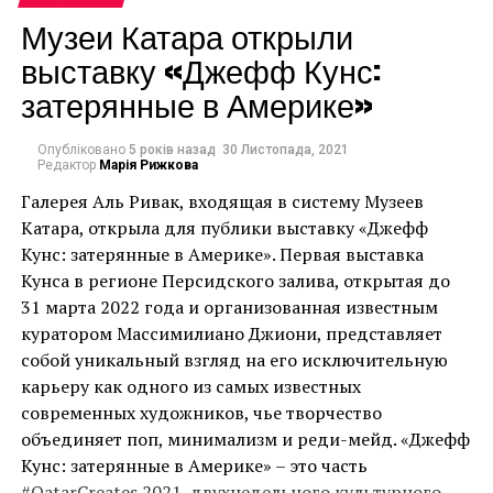
дозволив колекціонерам та любителям мистецтва
Музеи Катара открыли
переглядати стенди учасників, робити запити на
выставку «Джефф Кунс:
продаж та отримувати доступ до інформації про
ярмарок онлайн через Artsynet та додаток Artsy.
затерянные в Америке»
Его работы наполнены его художественным
видением окружающего мира и эмоциями Андрея.
Опубліковано
5 років назад
30 Листопада, 2021
Через свои работы, Андрей пытается говорить со
Редактор
Марія Рижкова
зрителем его фотографий. Андрей рассказывает о
У топ-10 продажів на ярмарку
Галерея Аль Ривак, входящая в систему Музеев
жизни людей разных странах мира, любуется вместе
Катара, открыла для публики выставку «Джефф
також увійшла версія Надії
со зрителем красотой природы, делится своими
Кунс: затерянные в Америке». Первая выставка
переживаниями. Через работы Андрея, можно
Чорновіл.
Кунса в регионе Персидского залива, открытая до
почувствовать, то как видит окружающий мир в
31 марта 2022 года и организованная известным
своих мечтах Андрей.
куратором Массимилиано Джиони, представляет
Перший продаж був зроблений з першого стенду
собой уникальный взгляд на его исключительную
галереєю Mark Hachem, другий – скульптурою із
Андрея затрагивает в своих фотографиях вопросы
карьеру как одного из самых известных
серії “Вільна людина” кубинського художника Хуана
истории и ее переплетения с будущим. Андрея
современных художников, чье творчество
Роберто Дінго (Juan Roberto Dingo). Третім
волнуют философские вопросы взаимодействия
объединяет поп, минимализм и реди-мейд. «Джефф
продажем стала робота лос-анджелеського
противоположностей. В своих работах, Андрей
Кунс: затерянные в Америке» – это часть
художника Shinny Butterfly під назвою Punk Me
призывает к участию в проблемах экологии. Андрей
#QatarCreates 2021, двухнедельного культурного