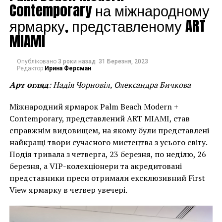
Contemporary на міжнародному
ожидайте, что стены ваших друзей в социальных
сетях будут заполнены сотнями фотографий с
ярмарку, представленому ART
выставки. Полностью интерактивные,
MIAMI
всеохватывающие комнаты покрыты зеркалами со
всех сторон; одни из них будут доступны для
Опубліковано
3 роки назад
31 Березня, 2023
просмотра только через глазок, в то время как
Редактор
Ирина Ферсман
другие пригласят посетителей войти и осмотреть их
Арт огляд
: Надія Чорновіл, Олександра Бичкова
изнутри. Акценты, такие как шарики из
нержавеющей стали, подвешенные к потолку и
Міжнародний ярмарок Palm Beach Modern +
разбросанные по полу, создают ощущение
Contemporary, представлений ART MIAMI, став
бесконечности.
справжнім видовищем, на якому були представлені
найкращі твори сучасного мистецтва з усього світу.
Подія тривала з четверга, 23 березня, по неділю, 26
березня, а VIP-колекціонери та акредитовані
представники преси отримали ексклюзивний First
View ярмарку в четвер увечері.