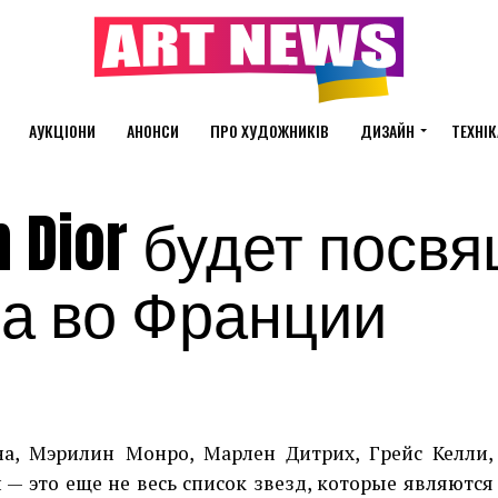
АУКЦІОНИ
АНОНСИ
ПРО ХУДОЖНИКІВ
ДИЗАЙН
ТЕХНІК
n Dior будет посв
ка во Франции
на, Мэрилин Монро, Марлен Дитрих, Грейс Келли,
— это еще не весь список звезд, которые являются