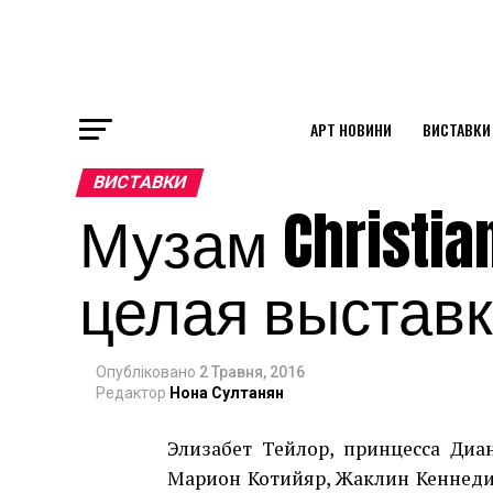
АРТ НОВИНИ
ВИСТАВКИ
ok
ВИСТАВКИ
Музам Christia
st
целая выстав
pp
Опубліковано
2 Травня, 2016
am
Редактор
Нона Султанян
Элизабет Тейлор, принцесса Диа
Марион Котийяр, Жаклин Кеннеди 