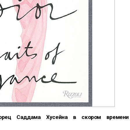
орец Саддама Хусейна в скором времени