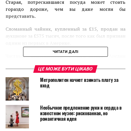
Cтарая, потрескавшаяся посуда может стоить
гораздо дороже, чем вы даже могли бы
представить.
Сломанный чайник, купленный за £15, продан на
аукционе за £575 тысяч, после того как был признан
одним из первых в Америке.
ЧИТАТИ ДАЛІ
Частный коллекционер с юго-запада Англии
приобрел чайник, у которого была сломанная ручка
ЦЕ МОЖЕ БУТИ ЦІКАВО
и отсутствовала крышка, на общем аукционе в
Мидлендсе в 2016 году.
Метрополитен начнет взимать плату за
вход
Необычное предложение руки и сердца в
известном музее: рискованная, но
романтичная идея