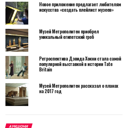
Новое приложение предлагает любителям
искусства «создать плейлист музеев»
Музей Метрополитен приобрел
уникальный египетский гроб
Считалось, что это керамическая плитка Isleworth,
Ретроспектива Дэвида Хокни стала самой
которая была изготовлена на заводе в Мидлсексе
популярной выставкой в истории Tate
Britain
между примерно 1766 и 1800 годами, но покупатель
сомневался.
Музей Метрополитен рассказал о планах
Он отнес чайник Клэру Данхем, эксперту известного
на 2017 год
аукционного дома Woolley and Wallis в Солсбери.
Именно Данхем и определила, что характерный
сине-белый рисунок пальмы сосуда был
произведением гончара из Стаффордшира Джона
Бартлама.
АУКЦІОНИ