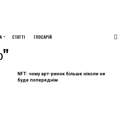
А
СТАТТІ
ГЛОСАРІЙ
о"
NFT: чому арт-ринок більше ніколи не
буде попереднім