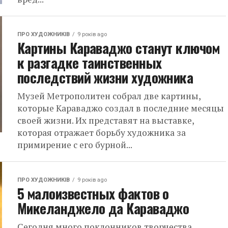
ПРО ХУДОЖНИКІВ
9 років ago
Картины Караваджо станут ключом
к разгадке таинственных
последствий жизни художника
Музей Метрополитен собрал две картины,
которые Караваджо создал в последние месяцы
своей жизни. Их представят на выставке,
которая отражает борьбу художника за
примирение с его бурной...
ПРО ХУДОЖНИКІВ
9 років ago
5 малоизвестных фактов о
Микеланджело да Караваджо
Сегодня много поклонников творчества