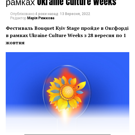
рамках Ukraine Culture Weeks
Опубліковано
4 роки назад
13 Вересня, 2022
Редактор
Марія Рижкова
Созерцая самоосуществление самосознания,
Фестиваль Bouquet Kyiv Stage пройде в Оксфорді
пристально зрю, зря отделяюсь от самого себя и во
в рамках
Ukraine Culture Weeks з 28 вересня по 1
мраке поэтической свободы присоединяюсь к
жовтня
слепому истоку творения. В этом опыте изгнания и
отделения упираюсь в «ничто», чистое отсутствие.
Не отсутствие того или иного, а отсутствие всего.
Это «ничто» и дозволяет трансцендентальную
редукцию. Трансцендентальная редукция и
обращает наше внимание на это «ничто», в котором
виден «исток мира».
Юрий Шеин
Юрий Шеин принадлежит к тому типу художников-
абстракционистов, чье значение выходит далеко за
границы художественной культуры Харькова и