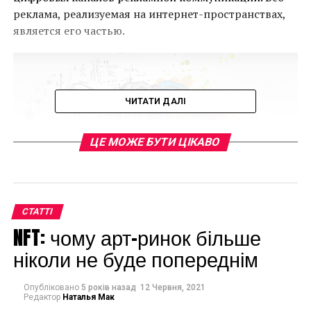
реклама, реализуемая на интернет-пространствах,
является его частью.
ЧИТАТИ ДАЛІ
ЦЕ МОЖЕ БУТИ ЦІКАВО
СТАТТІ
NFT: чому арт-ринок більше
ніколи не буде попереднім
Перевод бизнеса в онлайн –
Опубліковано
5 років назад
12 Червня, 2021
Редактор
Наталья Мак