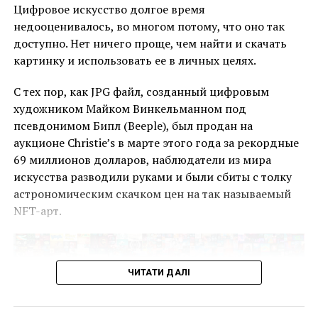
сегодняшние реалии
Цифровое искусство долгое время
недооценивалось, во многом потому, что оно так
Другой важный момент касается
доступно. Нет ничего проще, чем найти и скачать
противоэпидемиологических ограничений, с
картинку и использовать ее в личных целях.
которыми столкнулись современные компании. Все
виды бизнеса в той или иной мере ощутили
С тех пор, как JPG файл, созданный цифровым
сложности от запретов на привычные тактики
художником Майком Винкельманном под
работы и, как следствие, осознали необходимость
псевдонимом Бипл (Beeple), был продан на
переходить в онлайн. В связи с этим интернет-
аукционе Christie’s в марте этого года за рекордные
реклама также стала актуальнее для рынка.
69 миллионов долларов, наблюдатели из мира
искусства разводили руками и были сбиты с толку
Курсы интернет-маркетинга в Киеве
готовят
астрономическим скачком цен на так называемый
профессионалов в разных направлениях веб-
NFT-арт.
продвижения:
SEO-оптимизация сайта;
ЧИТАТИ ДАЛІ
PPC-реклама;
СММ-маркетинг;