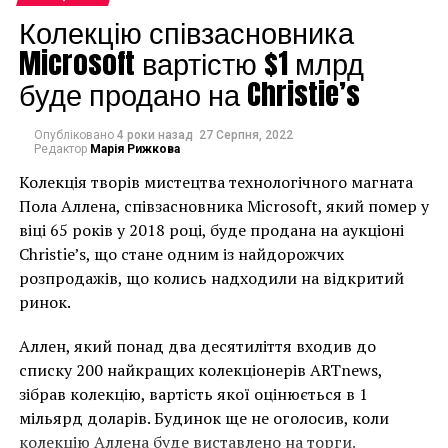
вино и сумочки) и Декоративное искусство.
Колекцію співзасновника
«Мы с нетерпением
Microsoft вартістю $1 млрд
ждем сильной второй
буде продано на Christie’s
половины 2017 года и
Опубліковано
4 роки назад
27 Серпня, 2022
готовимся к продаже
Редактор
Марія Рижкова
коллекции
Колекція творів мистецтва технологічного магната
Пола Аллена, співзасновника Microsoft, який помер у
Рокфеллера весной
віці 65 років у 2018 році, буде продана на аукціоні
2018 года», –
Christie’s, що стане одним із найдорожчих
розпродажів, що колись надходили на відкритий
прокомментировал
ринок.
исполнительный
Аллен, який понад два десятиліття входив до
директор Кристис
списку 200 найкращих колекціонерів ARTnews,
Гийом Черутти.
зібрав колекцію, вартість якої оцінюється в 1
мільярд доларів. Будинок ще не оголосив, коли
колекцію Аллена буде виставлено на торги.