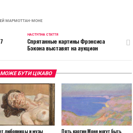
p
egram
opy
ink
ЕЙ МАРМОТТАН-МОНЕ
НАСТУПНА СТАТТЯ
17
Спрятанные картины Фрэнсиса
Бэкона выставят на аукцион
 МОЖЕ БУТИ ЦІКАВО
ет любовницы и музы
Пять картин Моне могут быть