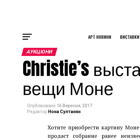
АРТ НОВИНИ
ВИСТАВКИ
ok
АУКЦІОНИ
Christie’s выс
st
вещи Моне
pp
Опубліковано
16 Вересня, 2017
am
Редактор
Нона Султанян
Хотите приобрести картину Моне?
продаст собрание ранее неизв