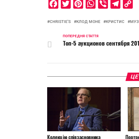
Facebook
Twitter
Pinterest
WhatsAp
Viber
Tel
C
L
CHRISTIE'S
КЛОД МОНЕ
КРИСТИС
МУЗ
ПОПЕРЕДНЯ СТАТТЯ
Топ-5 аукционов сентября 20
ЦЕ
Колекцію співзасновника
Портр