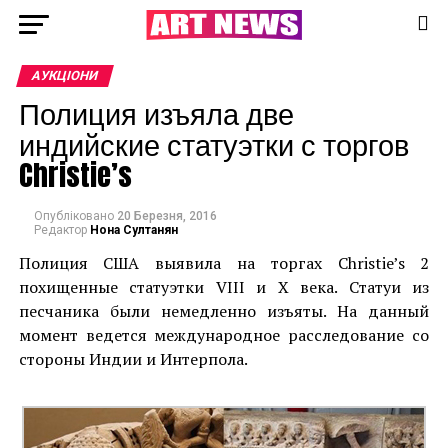
АУКЦІОНИ
Полиция изъяла две
индийские статуэтки с торгов
Christie’s
Опубліковано
20 Березня, 2016
Редактор
Нона Султанян
Полиция США выявила на торгах Christie’s 2
похищенные статуэтки VIII и X века. Статуи из
песчаника были немедленно изъяты. На данный
момент ведется международное расследование со
стороны Индии и Интерпола.