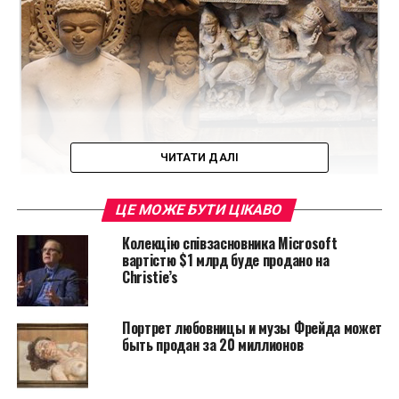
ЧИТАТИ ДАЛІ
Читайте также:
TEFAF Maastricht
ЦЕ МОЖЕ БУТИ ЦІКАВО
объединяется с Artvest Partners
Колекцію співзасновника Microsoft
вартістю $1 млрд буде продано на
Отметим, что похищенные статуи относились к
Christie’s
одному из самых ярких культурных периодов в
истории Индии. Это был период правления
могущественной династии Пала, которая владела
Портрет любовницы и музы Фрейда может
быть продан за 20 миллионов
землями в Бихаре и Западной Бенгалии.
Индийские статуи были выставлены на Нью-