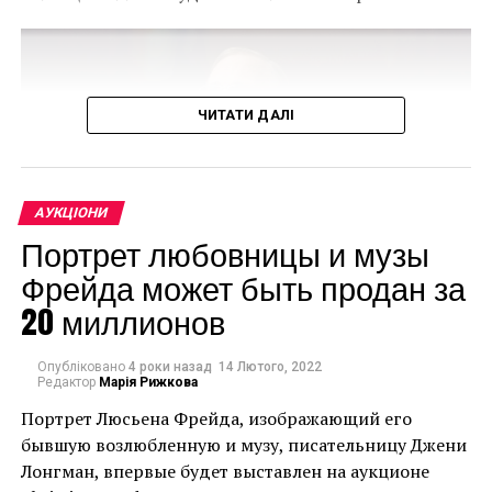
ЧИТАТИ ДАЛІ
АУКЦІОНИ
Портрет любовницы и музы
Фрейда может быть продан за
20 миллионов
Christie’s продасть групу зі 150 творів мистецтва зі
спадщини Аллена. Цей продаж може стати
Опубліковано
4 роки назад
14 Лютого, 2022
Редактор
Марія Рижкова
найдорожчою колекцією творів мистецтва за всю
Портрет Люсьена Фрейда, изображающий его
історію аукціонів, випередивши два нещодавні
бывшую возлюбленную и музу, писательницу Джени
значущі аукціони з продажу одного власника.
Лонгман, впервые будет выставлен на аукционе
Очікується, що вона перевищить суму в 922