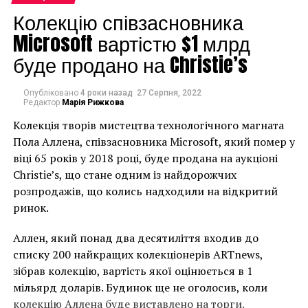
Facebook
Twitter
Pinterest
WhatsApp
Viber
Telegram
Copy
Колекцію співзасновника
Link
Microsoft вартістю $1 млрд
CHRISTIE'S
ИНДИЙСКИЕ СТАТУИ
ИНДИЯ
буде продано на Christie’s
НАСТУПНА СТАТТЯ
Филлипинские власти откроют онлайн-выставку
Опубліковано
4 роки назад
27 Серпня, 2022
драгоценностей диктатора
Редактор
Марія Рижкова
ПОПЕРЕДНЯ СТАТТЯ
Колекція творів мистецтва технологічного магната
Выставка-аукцион картин, созданных
Пола Аллена, співзасновника Microsoft, який помер у
искусственным интеллектом
віці 65 років у 2018 році, буде продана на аукціоні
Christie’s, що стане одним із найдорожчих
розпродажів, що колись надходили на відкритий
ринок.
Аллен, який понад два десятиліття входив до
списку 200 найкращих колекціонерів ARTnews,
зібрав колекцію, вартість якої оцінюється в 1
мільярд доларів. Будинок ще не оголосив, коли
колекцію Аллена буде виставлено на торги.