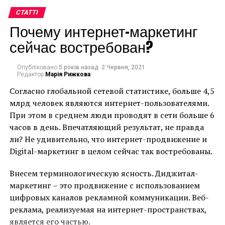
предметов.
СТАТТІ
Почему интернет-маркетинг
Яркие представители импрессионизма:
Пьер
Ренуар
,
Эдгар Дега
,
Клод Моне
.
сейчас востребован?
Узнайте больше:
Импрессионизм
Работа
Опубліковано
5 років назад
2 Червня, 2021
художника Beeple “Everydays: The First 5000 Days” –
Редактор
Марія Рижкова
коллаж из изображений, которые он ежедневно
Согласно глобальной сетевой статистике, больше 4,5
Экспрессионизм
выкладывал в Интернет с 2007 года
млрд человек являются интернет-пользователями.
Что такое NFT?
При этом в среднем люди проводят в сети больше 6
часов в день. Впечатляющий результат, не правда
ли? Не удивительно, что интернет-продвижение и
NFT (non-fungible token, невзаимозаменяемый
Digital-маркетинг в целом сейчас так востребованы.
токен) – это цифровые работы, которые продаются
как уникальные активы в виде нематериальных
Внесем терминологическую ясность. Диджитал-
токенов и которые используют технологию
маркетинг – это продвижение с использованием
блокчейн для подтверждения подлинности и права
цифровых каналов рекламной коммуникации. Веб-
собственности. Для художников, которые «минтят»
реклама, реализуемая на интернет-пространствах,
(=создают) невзаимозаменяемые токены, появился
является его частью.