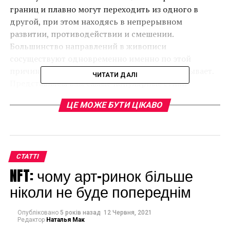
границ и плавно могут переходить из одного в
другой, при этом находясь в непрерывном
развитии, противодействии и смешении.
Большинство направлений в живописи
сосуществуют одновременно именно по этой
причине – «чистых стилей» практически не бывает.
ЧИТАТИ ДАЛІ
Представляем вам самые популярные стили
живописи на сегодняшний день.
ЦЕ МОЖЕ БУТИ ЦІКАВО
Импрессионизм
СТАТТІ
NFT: чому арт-ринок більше
ніколи не буде попереднім
Опубліковано
5 років назад
12 Червня, 2021
Редактор
Наталья Мак