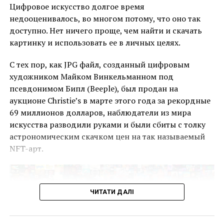
Цифровое искусство долгое время
недооценивалось, во многом потому, что оно так
доступно. Нет ничего проще, чем найти и скачать
картинку и использовать ее в личных целях.
С тех пор, как JPG файл, созданный цифровым
Клод Моне “Впечатление. Восходящее солнце”
художником Майком Винкельманном под
Импрессионизм получил свое название благодаря
псевдонимом Бипл (Beeple), был продан на
картине
«Impression, soleil levant»
Клода Моне.
аукционе Christie’s в марте этого года за рекордные
Импрессионизм – стиль живописи, который, как
69 миллионов долларов, наблюдатели из мира
правило, направлен на работу на открытом воздухе.
искусства разводили руками и были сбиты с толку
Живопись в данном направлении призвана
астрономическим скачком цен на так называемый
передать световое ощущение мастера.
NFT-арт.
К ключевым характеристикам импрессионизма
относятся: тонкие, относительно небольшие, еле
ЧИТАТИ ДАЛІ
видимые мазки; точно переданное изменение
освещения; открытая композиция; присутствие
какого-либо движения; необычное видение