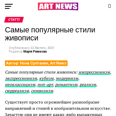
СТАТТІ
Самые популярные стили
живописи
Опубліковано
22 Лютого, 2021
Редактор
Марія Рижкова
Автор: Нона Султанян, Art News
Самые популярные стили живописи:
импрессионизм
,
экспрессионизм
,
кубизм
,
модернизм
,
неоклассицизм
,
поп-арт
,
романтизм
,
реализм
,
сюрреализм
,
символизм
.
Существует просто огромнейшее разнообразие
направлений и стилей в изобразительном искусстве.
Зачастую они не имеют каких-либо выраженных