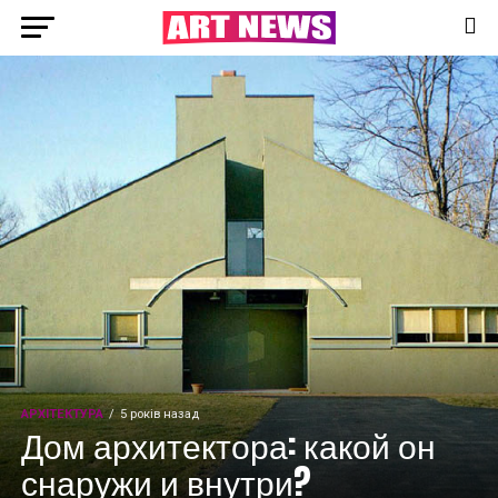
АРХІТЕКТУРА
5 років назад
Дом архитектора: какой он
снаружи и внутри?