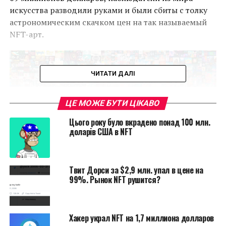
искусства разводили руками и были сбиты с толку
астрономическим скачком цен на так называемый
NFT-арт.
ЧИТАТИ ДАЛІ
ЦЕ МОЖЕ БУТИ ЦІКАВО
Цього року було вкрадено понад 100 млн.
доларів США в NFT
Твит Дорси за $2,9 млн. упал в цене на
Работа
99%. Рынок NFT рушится?
художника Beeple “Everydays: The First 5000 Days” –
коллаж из изображений, которые он ежедневно
выкладывал в Интернет с 2007 года
Хакер украл NFT на 1,7 миллиона долларов