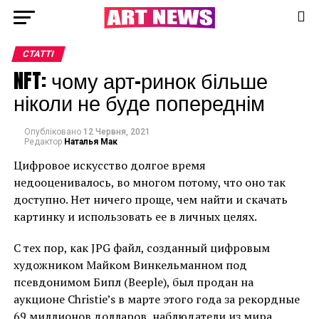
СТАТТІ
NFT: чому арт-ринок більше
ніколи не буде попереднім
Опубліковано
12 Червня, 2021
Редактор
Наталья Мак
Цифровое искусство долгое время
недооценивалось, во многом потому, что оно так
доступно. Нет ничего проще, чем найти и скачать
картинку и использовать ее в личных целях.
С тех пор, как JPG файл, созданный цифровым
художником Майком Винкельманном под
псевдонимом Бипл (Beeple), был продан на
аукционе Christie’s в марте этого года за рекордные
69 миллионов долларов, наблюдатели из мира