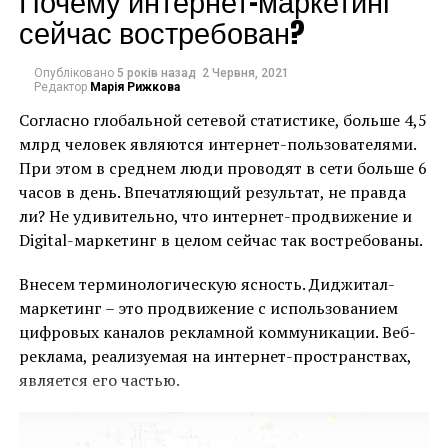
Почему интернет-маркетинг
Цифровое искусство хоть и развивалось активно с
сейчас востребован?
70-х годов прошлого века, но с NFT у диджитал
художников наконец-то появилось собственное
«пространство». До недавнего времени галереи и
Опубліковано
5 років назад
2 Червня, 2021
Редактор
Марія Рижкова
аукционные дома пренебрегали цифровыми
Согласно глобальной сетевой статистике, больше 4,5
произведениями и предпочитали им физические
млрд человек являются интернет-пользователями.
работы. Однако в 2021 году соперничество между
При этом в среднем люди проводят в сети больше 6
Christie’s и Sotheby’s вышло на совершенно новый,
часов в день. Впечатляющий результат, не правда
цифровой уровень – первый продвигал и продавал
ли? Не удивительно, что интернет-продвижение и
работы Бипла за рекордные суммы, что сделало
Digital-маркетинг в целом сейчас так востребованы.
художника третьим самым дорогим ныне живущим
художником после Джеффа Кунса и Дэвида Хокни, а
Внесем терминологическую ясность. Диджитал-
второй запартнёрился с художником Паком (Pak) и
маркетинг – это продвижение с использованием
NFT маркетплейсом Nifty Gateway и запустил свой
цифровых каналов рекламной коммуникации. Веб-
первый NFT аукцион.
реклама, реализуемая на интернет-пространствах,
является его частью.