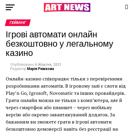
ГЕЙМІНГ
Ігрові автомати онлайн
безкоштовно у легальному
казино
Опубліковано
6 Жовтня, 2021
Редактор
Марія Рижкова
Онлайн-казино співпрацює тільки з перевіреними
розробниками автоматів. В ігровому залі є слоти від
Play’n Go, Igrosoft, Novomatic та інших провайдерів.
Грати онлайн можна не тільки з комп’ютера, але й
через смартфон або планшет – через мобільну
версію або окремо завантажуваний додаток. За
бажанням ви зможете грати в ігрові автомати
безкоштовно демоверсії навіть без реєстрації на