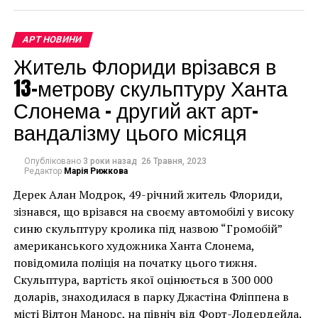
носки. К тому же, за текстильным верхом легко
ухаживать – он очищается от загрязнений стиркой.
АРТ НОВИНИ
Житель Флориди врізався в
13-метрову скульптуру Ханта
Слонема – другий акт арт-
вандалізму цього місяця
Опубліковано
3 роки назад
26 Травня, 2023
Редактор
Марія Рижкова
Дерек Алан Модрок, 49-річний житель Флориди,
Чоловік позує під макетом чайки, яка ось-ось
зізнався, що врізався на своєму автомобілі у високу
накинеться на упаковку чіпсів – сюжет графіті, що
синю скульптуру кролика під назвою “Громобій”
має ознаки вуличного художника Бенксі, на стіні в
американського художника Ханта Слонема,
Кроссовки относятся к более современным
Лоустофті на східному узбережжі Англії 8 серпня 2021
повідомила поліція на початку цього тижня.
решениям, поэтому здесь производитель
року. (Фото Джастіна Талліса / AFP)
Скульптура, вартість якої оцінюється в 300 000
экспериментируют с технологиями:
В інтерв’ю “Таймс” пан Куттс сказав:
доларів, знаходилася в парку Джастіна Фліппена в
місті Вілтон Манорс, на північ від Форт-Лодердейла.