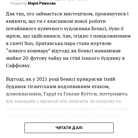
популяризации со временем перешли в разряд
Редактор
Марія Рижкова
повседневных моделей. Кеды и кроссовки имеют
Для тих, хто займається мистецтвом, прокинутися і
множество отличий между друг другом:
виявити, що ти є власником нової роботи
потайливого вуличного художника Бенксі, було б
В кедах предусмотрена сплошная подошва,
мрією, що здійснилася. Але, згідно з повідомленням
выполненная исключительно из резины.
в газеті Sun, британська пара стала жертвою
“живого кошмару” відтоді, як Бенксі намалював
Плоская подошва из резины дополняется
майже 20-футову чайку на стіні їхнього будинку в
текстильным верхом. Также может
Саффолку.
использовать кожа, а носок всегда резиновый.
Кеды имеют прямой носок, который
Відтоді, як у 2021 році Бенксі прикрасив їхній
оберегает стопу от повреждений,
будинок гігантським водоплавним птахом,
вулканизированная часть защищает от травм.
домовласники, Гаррі та Гокеан Куттси, потерпають
від вандалів і змушені або платити за охорону та
Отличается и высота кед – классические
збереження птаха, що коштує майже 50 000 доларів
модели прикрывают голень, но встречаются
на рік. В іншому випадку, вони могли б видалити
и более низкие решения.
мурал, що може коштувати до чверті мільйона
Такие нюансы сделали кеды популярными – их
ЧИТАТИ ДАЛІ
доларів.
выбирают как для спорта, так и для повседневной