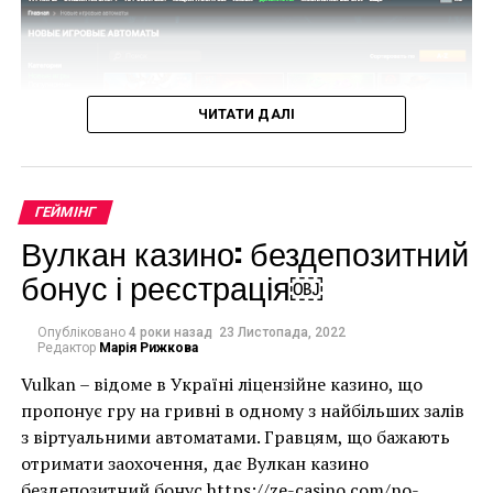
другие популярные игры. Обычно этим играм
поповнення рахунку чи реєстрації;
дается название традиционных игр, поскольку
необмежене обертання барабанів;
большинство этих игр берут свое начало в
восемнадцатом и девятнадцатом веках.
підготовка до переходу на ігрові автомати на
реальні гроші.
ЧИТАТИ ДАЛІ
Второй раздел: игровые автоматы и видеослоты. В
Саме тренувальні формати ігор дозволяють
этом разделе собрана большая коллекция игр.
визначитися з найкращим форматом гемблінга,
Слоты — одна из самых популярных игр онлайн-
який буде перспективним при переході на реальні
казино. Эти игры часто называют игровыми
ГЕЙМІНГ
ставки. Без ризиків зручно визначити механізм
автоматами. Эти игры обычно делятся на
Новые игровые автоматы вы найдете на странице
Вулкан казино: бездепозитний
ігрового процесу, бонуси, перспективи слота тощо.
традиционные игровые автоматы, которые
https://goxbet4.com/gameGroup/new-games
.
бонус і реєстрація￼
популярны как среди профессиональных, так и
Які переваги ігрових автоматів
На сайте этого казино используется только
среди начинающих игроков. Второй тип, который
Опубліковано
4 роки назад
23 Листопада, 2022
лицензионный игровой софт, обеспечивающий
мы представим в руководстве для новичков в мире
онлайн на гроші?
Редактор
Марія Рижкова
высокий процент выдачи. В казино вы найдете
онлайн-казино, — это видеослоты. Это естественное
Vulkan – відоме в Україні ліцензійне казино, що
самые лучшие игровые автоматы в Украине.
развитие традиционных игровых автоматов,
При переході на реальні ставки клієнт має
пропонує гру на гривні в одному з найбільших залів
поскольку сайты онлайн-гемблинга начали
встановити перспективні ігрові автомати. Вони
з віртуальними автоматами. Гравцям, що бажають
Каждый из провайдеров, сотрудничающих с
разрабатывать видео-слоты. Эти игры, конечно,
мають передбачати гідні умови гемблінга. З
отримати заохочення, дає Вулкан казино
Гоксбет, постоянно работает над
более продвинутые, и управляются полностью
переходом на ігрові автомати на гривні
бездепозитний бонус
https://ze-casino.com/no-