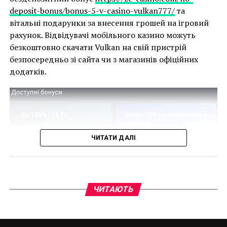
совершенствованием своего игрового
автоматически передовым программным
відкривається безліч перспектив заробітку:
deposit-bonus/bonus-5-v-casino-vulkan777/
та
программного обеспечения. Эти разработчики
обеспечением. Слоты также стали свидетелями
вітальні подарунки за внесення грошей на ігровий
постоянно выпускают новые развлечения. Их
третьей волны технологического развития, после
гравцю пропонують солідні множники виплат;
рахунок. Відвідувачі мобільного казино можуть
игровые автоматы становятся все более
которой были разработаны 3D-слоты. Наконец, были
безкоштовно скачати Vulkan на свій пристрій
качественными и интересными. Они предоставляют
через бонуси провайдерів, адміністрації є
разработаны слоты с джекпотами, и это игры, в
безпосередньо зі сайта чи з магазинів офіційних
игрокам очень интересные и выгодные бонусы.
можливість додаткового примноження
которых игроки могут выиграть исключительные
додатків.
депозиту;
награды, которые могут достигать миллионов
На сайте казино goxbet используется
долларов США!
виведення грошей на банківські картки,
программное обеспечение от следующих
електронні гаманці.
известных провайдеров:
Раздел третий: живые игры. Этот раздел является
Запуск ігрових автоматів з
последним шагом для привлечения традиционных
EGT;
игроков казино! Онлайн-казино решили предлагать
ЧИТАТИ ДАЛІ
бонусом за реєстрацію
услуги по ставкам для популярных настольных игр,
Greentube;
таких как онлайн-покер, блэкджек и рулетка, но
Endorphina;
Фавбет дарує новачкам до 4000 гривен у якості
вместо того, чтобы предлагать их через
бонуса. Ви маєте поповнити свій рахунок, після чого
программное обеспечение, они будут предлагаться
Amatic
ЧИТАЮТЬ
вам додатково нарахують 100% від суми. Далі ви
через живых дилеров, которые моментально
Playson и многих других.
зможете звичайним образом запускати улюблені
общаются с игроками и размещают свои заказы на
емулятори та накопичувати заробітки. Для
столы! Таким образом, игрок чувствует себя так, как
Среди новых игр вы найдете