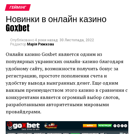
Игры, доступные на сайтах
ГЕЙМІНГ
онлайн-казино
Новинки в онлайн казино
Goxbet
В руководстве для новичков в мире онлайн-казино
мы предоставим вам важную и базовую
Опубліковано
4 роки назад
30 Листопада, 2022
информацию об играх казино, доступных в
Редактор
Марія Рижкова
Интернете. Игры на сайтах онлайн-гемблинга
Онлайн казино Goxbet является одним из
делятся на три основных раздела:
популярных украинских онлайн-казино благодаря
удобному сайту, возможности получить бонус за
Первый раздел: Настольные игры Этот раздел
регистрацию, простоте пополнения счета и
включает в себя большую группу известных игр,
удобству вывода выигранных денег. Еще одним
которые мы все любим, игра в рулетку в ее
важным преимуществом этого казино в сравнении с
различных версиях, таких как американская
Виділяють наступні причини, чому гравцям
конкурентами является огромный выбор слотов,
рулетка, европейская рулетка и французская
подобаються гральні автомати безкоштовно:
разработанными авторитетными мировыми
рулетка. Знаменитая игра в покер с ее версиями,
провайдерами.
такими как техасский холдем покер и омаха холдем.
відсутність обмежень;
И известные игры в блэкджек, такие как китайский
и американский блэкджек. Баккара и некоторые
доступ до ігрових розробок навіть без