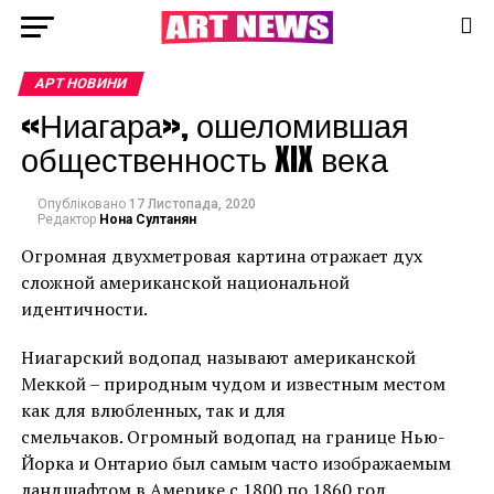
АРТ НОВИНИ
«Ниагара», ошеломившая
общественность XIX века
Опубліковано
17 Листопада, 2020
Редактор
Нона Султанян
Огромная двухметровая картина отражает дух
сложной американской национальной
идентичности.
Ниагарский водопад называют американской
Меккой – природным чудом и известным местом
как для влюбленных, так и для
смельчаков. Огромный водопад на границе Нью-
Йорка и Онтарио был самым часто изображаемым
ландшафтом в Америке с 1800 по 1860 год.