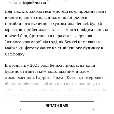
Редактор
Марія Рижкова
Ниагара
– одна из самых знаменитых картин Черча
Для тих, хто займається мистецтвом, прокинутися і
и, возможно, самая важная из его работ. Эта работа
виявити, що ти є власником нової роботи
сделала Фредерика самым известным художником
потайливого вуличного художника Бенксі, було б
того времени в Соединенных Штатах.
мрією, що здійснилася. Але, згідно з повідомленням
в газеті Sun, британська пара стала жертвою
«Из сотен картин,
“живого кошмару” відтоді, як Бенксі намалював
майже 20-футову чайку на стіні їхнього будинку в
сделанных на Ниагаре
Саффолку.
до Черча и после него,
именно эта картина, по
Відтоді, як у 2021 році Бенксі прикрасив їхній
будинок гігантським водоплавним птахом,
общему мнению,
домовласники, Гаррі та Гокеан Куттси, потерпають
просто великолепна», –
від вандалів і змушені або платити за охорону та
збереження птаха, що коштує майже 50 000 доларів
писал критик Пьер
на рік. В іншому випадку, вони могли б видалити
Бертон. Другой назвал
мурал, що може коштувати до чверті мільйона
ЧИТАТИ ДАЛІ
картину «Восьмым
доларів.