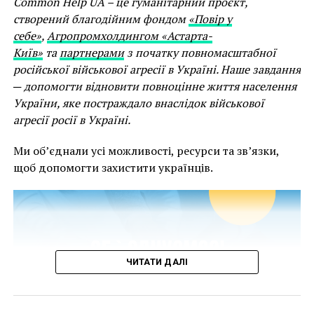
Common Help UA – це гуманітарний проєкт,
Андрей Зайцев,
культурним центром
«Дом Майстер Клас»
у
створений благодійним фондом
«Повір у
підтримку України та українського культурного
директор Музея
себе»
,
Агропромхолдингом «Астарта-
надбання.
Київ»
та
партнерами
з початку повномасштабної
уличного искусства,
російської військової агресії в Україні. Наше завдання
Перший сезон Ukraine Culture Weeks стане знаковим,
художник, куратор:
─ допомогти відновити повноцінне життя населення
оскільки відкриє його український
України, яке постраждало внаслідок військової
“Меня удивило
фестиваль
Bouquet Kyiv Stage
у партнерстві з
British
агресії росії в Україні.
количество крутых
Council, Українським інститутом та UA / UK
Seasons
. Bouquet Kyiv Stage спеціально для цієї
работ, смелых и
Ми об’єднали усі можливості, ресурси та зв’язки,
події подорожує з Києва до Оксфорду зі своєю
щоб допомогти захистити українців.
остроумных.
програмою.
Участники конкурса –
Головний меседж Bouquet Kyiv Stage —
Gratitude
огромные молодцы!
from UA to UK
.
Очень жаль, что много
«
Велика Британія була однією з перших країн світу,
ЧИТАТИ ДАЛІ
ярких идей не прошли
яка чітко і безкомпромісно заявила про свою
этап народного
позицію в неспровокованій жорстокій війні,
розв’язаній росією проти України. З першого дня