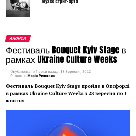
Музее стрит-арта
жюри».
АНОНСИ
Фестиваль Bouquet Kyiv Stage в
рамках Ukraine Culture Weeks
Опубліковано
4 роки назад
13 Вересня, 2022
Редактор
Марія Рижкова
Фестиваль Bouquet Kyiv Stage пройде в Оксфорді
в рамках
Ukraine Culture Weeks з 28 вересня по 1
Лучшей стала работа «Карта абстрактного
жовтня
мегаполиса» творческой группы «Варенъйе
организм» (Москва). На втором месте — «На волне»
Елены Матвейчук (Петербург), на третьем — работа
«Старая школа» Михаила Климова (Новосибирск).
Авторы самого интересного дизайна получат 100