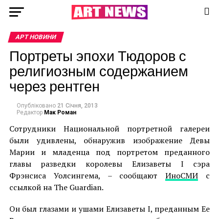
АРТ НОВИНИ
Портреты эпохи Тюдоров с
религиозным содержанием
через рентген
Опубліковано
21 Січня, 2013
Редактор
Мак Роман
Сотрудники Национальной портретной галереи
были удивлены, обнаружив изображение Девы
Марии и младенца под портретом преданного
главы разведки королевы Елизаветы I сэра
Фрэнсиса Уолсингема, – сообщают
ИноСМИ
с
ссылкой на The Guardian.
Он был глазами и ушами Елизаветы I, преданным Ее