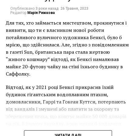
религиозного содержания, обнаруженные под
портретами двух ключевых фигур эпохи Тюдоров.
Опубліковано
3 роки назад
26 Травня, 2023
Редактор
Марія Рижкова
Так исследователи обнаружили, что под портретом
сэра Уолсингема скрывается Мадонна с Младенцем,
Для тих, хто займається мистецтвом, прокинутися і
а под портретом государственного казначея
виявити, що ти є власником нової роботи
королевы Елизаветы Томаса Саквилля (Thomas
потайливого вуличного художника Бенксі, було б
Sackville) — Бичевание Христа.
мрією, що здійснилася. Але, згідно з повідомленням
в газеті Sun, британська пара стала жертвою
Портрет Уолсингема был написан приблизительно в
“живого кошмару” відтоді, як Бенксі намалював
1580-е годы, когда протестантская Англия
майже 20-футову чайку на стіні їхнього будинку в
оказалась в изоляции и поддерживала Нидерланды
Саффолку.
в войне против испанцев.
Відтоді, як у 2021 році Бенксі прикрасив їхній
«В этот период католики были для англичан
будинок гігантським водоплавним птахом,
злейшими врагами, поэтому мысль о том, что его
домовласники, Гаррі та Гокеан Куттси, потерпають
портрет будет написан поверх изображения
від вандалів і змушені або платити за охорону та
религиозного содержания, должна была привести
збереження птаха, що коштує майже 50 000 доларів
Уолсингема в ужас», – заметила Купер, занимающая
на рік. В іншому випадку, вони могли б видалити
должность старшего куратора Национальной
мурал, що може коштувати до чверті мільйона
ЧИТАТИ ДАЛІ