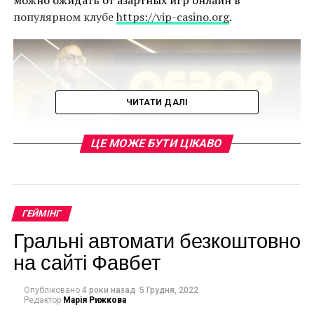
можно ожидать от азартных игр онлайн в
популярном клубе
https://vip-casino.org
.
ЧИТАТИ ДАЛІ
ЦЕ МОЖЕ БУТИ ЦІКАВО
ГЕЙМІНГ
Удобство
Гральні автомати безкоштовно
Удобство является главным фактором, когда речь
на сайті Фавбет
идет о росте индустрии азартных игр в интернете.
Можно играть в свои любимые игры в любое время
Опубліковано
4 роки назад
5 Грудня, 2022
и из любого места. Однако большинство людей
Редактор
Марія Рижкова