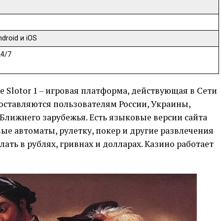
droid и iOS
24/7
е Slotor 1 – игровая платформа, действующая в Сети
едоставляются пользователям России, Украины,
Ближнего зарубежья. Есть языковые версии сайта
вые автоматы, рулетку, покер и другие развлечения
лать в рублях, гривнах и долларах. Казино работает