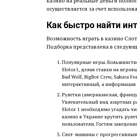
казино на реальные деньги полно
осуществляется за счет использо
Как быстро найти инт
Возможность играть в казино Слото
Подборка представлена в следующ
Популярные игры. Большинство
Slotor1, делая ставки на игро
Bad Wolf, BigBot Crew, Sakura F
интерактивный, а информация о
Рулетки (американская, француз
Увлекательный вид азартных р
Slotor 1 необходимо угадать чи
казино в Украине крутить рул
пользователи. Гостям заведен
Слот-машины с прогрессивным 