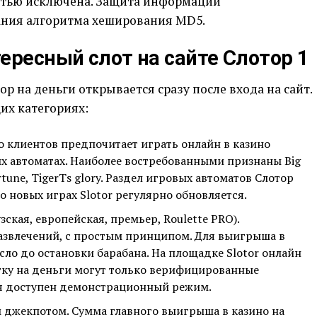
стью исключена. Защита информации
вания алгоритма хеширования MD5.
ересный слот на сайте Слотор 1
р на деньги открывается сразу после входа на сайт.
их категориях:
 клиентов предпочитает играть онлайн в казино
вых автоматах. Наиболее востребованными признаны Big
ortune, TigerТs glory. Раздел игровых автоматов Слотор
 новых играх Slotor регулярно обновляется.
ская, европейская, премьер, Roulette PRO).
азвлечений, с простым принципом. Для выигрыша в
сло до остановки барабана. На площадке Slotor онлайн
етку на деньги могут только верифицированные
ия доступен демонстрационный режим.
джекпотом. Сумма главного выигрыша в казино на