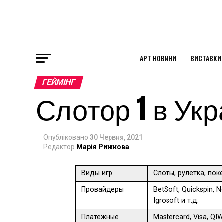
АРТ НОВИНИ
ВИСТАВКИ
ok
ГЕЙМІНГ
Слотор 1 в Ук
st
pp
Опубліковано
30 Червня, 2021
Редактор
Марія Рижкова
Виды игр
Слоты, рулетка, пок
am
Провайдеры
BetSoft, Quickspin, 
Igrosoft и т.д.
Платежные
Mastercard, Visa, Q