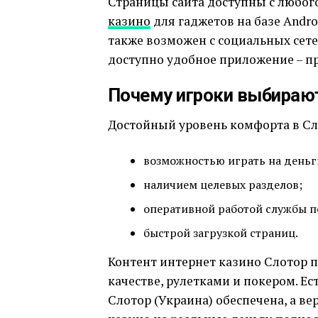
Страницы сайта доступны с любого
казино
для гаджетов на базе Andro
также возможен с социальных сете
доступно удобное приложение – п
Почему игроки выбирают
Достойный уровень комфорта в Сл
возможностью играть на деньг
наличием целевых разделов;
оперативной работой службы 
быстрой загрузкой страниц.
Контент интернет казино Слотор 
качестве, рулетками и покером. Ес
Слотор (Украина) обеспечена, а ве