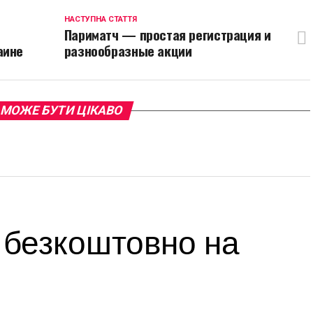
НАСТУПНА СТАТТЯ
Париматч — простая регистрация и
аине
разнообразные акции
 МОЖЕ БУТИ ЦІКАВО
 безкоштовно на