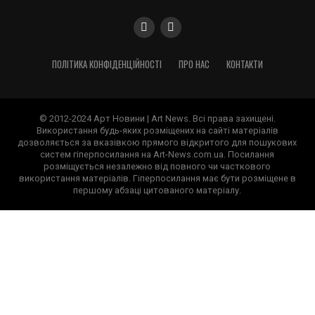
ПОЛІТИКА КОНФІДЕНЦІЙНОСТІ
ПРО НАС
КОНТАКТИ
© 2012-2024 Арт Новини | Art News. Всі права захищені.
Використання будь-яких розміщених на сайті матеріалів
дозволяється за вказівкою прямого відкритого для пошукових
систем гіперпосилання на Art-News.com.ua. Посилання
розміщується незалежно від повного чи часткового
використання матеріалів. Гіперпосилання має бути розміщене в
першому абзаці цитованого матеріалу.