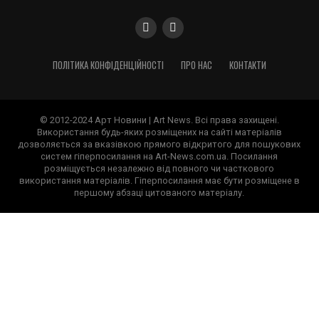
ПОЛІТИКА КОНФІДЕНЦІЙНОСТІ
ПРО НАС
КОНТАКТИ
© 2012-2024 Арт Новини | Art News. Всі права захищені.
Використання будь-яких розміщених на сайті матеріалів
дозволяється за вказівкою прямого відкритого для пошукових
систем гіперпосилання на Art-News.com.ua. Посилання
розміщується незалежно від повного чи часткового
використання матеріалів. Гіперпосилання має бути розміщене в
першому абзаці цитованого матеріалу.