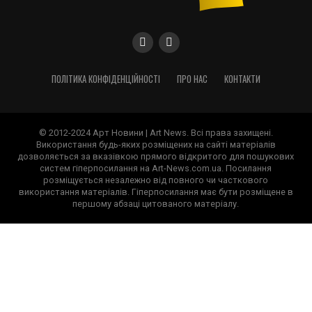
ПОЛІТИКА КОНФІДЕНЦІЙНОСТІ
ПРО НАС
КОНТАКТИ
© 2012-2024 Арт Новини | Art News. Всі права захищені.
Використання будь-яких розміщених на сайті матеріалів
дозволяється за вказівкою прямого відкритого для пошукових
систем гіперпосилання на Art-News.com.ua. Посилання
розміщується незалежно від повного чи часткового
використання матеріалів. Гіперпосилання має бути розміщене в
першому абзаці цитованого матеріалу.