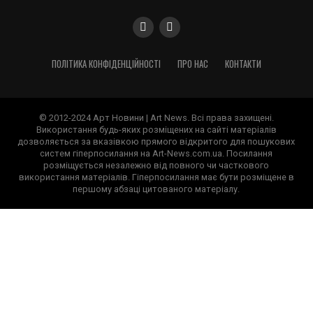
ПОЛІТИКА КОНФІДЕНЦІЙНОСТІ
ПРО НАС
КОНТАКТИ
© 2012-2024 Арт Новини | Art News. Всі права захищені.
Використання будь-яких розміщених на сайті матеріалів
дозволяється за вказівкою прямого відкритого для пошукових
систем гіперпосилання на Art-News.com.ua. Посилання
розміщується незалежно від повного чи часткового
використання матеріалів. Гіперпосилання має бути розміщене в
першому абзаці цитованого матеріалу.