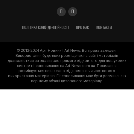
ПОЛІТИКА КОНФІДЕНЦІЙНОСТІ
ПРО НАС
КОНТАКТИ
© 2012-2024 Арт Новини | Art News. Всі права захищені.
Використання будь-яких розміщених на сайті матеріалів
дозволяється за вказівкою прямого відкритого для пошукових
систем гіперпосилання на Art-News.com.ua. Посилання
розміщується незалежно від повного чи часткового
використання матеріалів. Гіперпосилання має бути розміщене в
першому абзаці цитованого матеріалу.