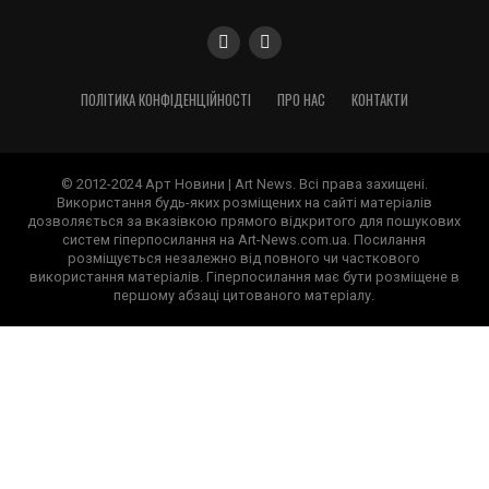
ПОЛІТИКА КОНФІДЕНЦІЙНОСТІ
ПРО НАС
КОНТАКТИ
© 2012-2024 Арт Новини | Art News. Всі права захищені.
Використання будь-яких розміщених на сайті матеріалів
дозволяється за вказівкою прямого відкритого для пошукових
систем гіперпосилання на Art-News.com.ua. Посилання
розміщується незалежно від повного чи часткового
використання матеріалів. Гіперпосилання має бути розміщене в
першому абзаці цитованого матеріалу.