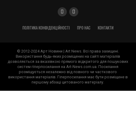
ПОЛІТИКА КОНФІДЕНЦІЙНОСТІ
ПРО НАС
КОНТАКТИ
© 2012-2024 Арт Новини | Art News. Всі права захищені.
Використання будь-яких розміщених на сайті матеріалів
дозволяється за вказівкою прямого відкритого для пошукових
систем гіперпосилання на Art-News.com.ua. Посилання
розміщується незалежно від повного чи часткового
використання матеріалів. Гіперпосилання має бути розміщене в
першому абзаці цитованого матеріалу.