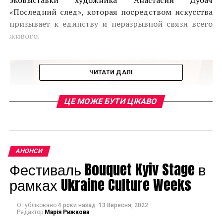
эковыставки художника Анастасии Дубач
«Последний след», которая посредством искусства
призывает к единству и неразрывной связи всего
живого.
ЧИТАТИ ДАЛІ
ЦЕ МОЖЕ БУТИ ЦІКАВО
АНОНСИ
Фестиваль Bouquet Kyiv Stage в
рамках Ukraine Culture Weeks
Опубліковано
4 роки назад
13 Вересня, 2022
На смену уже полюбившейся посетителям
Редактор
Марія Рижкова
экспозиции органической скульптуры приходит