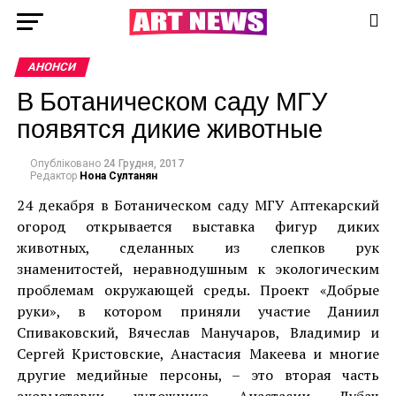
АНОНСИ
В Ботаническом саду МГУ
появятся дикие животные
Опубліковано
24 Грудня, 2017
Редактор
Нона Султанян
24 декабря в Ботаническом саду МГУ Аптекарский
огород открывается выставка фигур диких
животных, сделанных из слепков рук
знаменитостей, неравнодушным к экологическим
проблемам окружающей среды. Проект «Добрые
руки», в котором приняли участие Даниил
Спиваковский, Вячеслав Манучаров, Владимир и
Сергей Кристовские, Анастасия Макеева и многие
другие медийные персоны, – это вторая часть