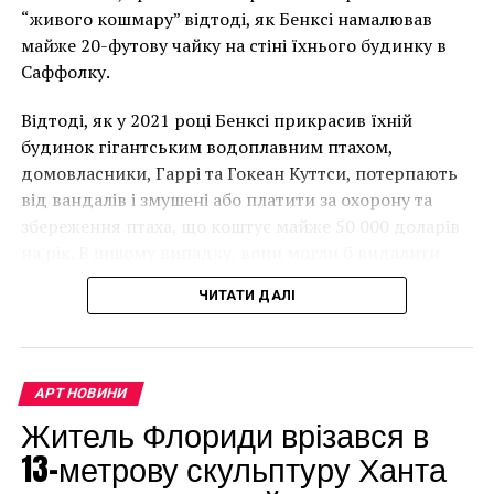
“живого кошмару” відтоді, як Бенксі намалював
майже 20-футову чайку на стіні їхнього будинку в
Саффолку.
Відтоді, як у 2021 році Бенксі прикрасив їхній
будинок гігантським водоплавним птахом,
домовласники, Гаррі та Гокеан Куттси, потерпають
від вандалів і змушені або платити за охорону та
збереження птаха, що коштує майже 50 000 доларів
на рік. В іншому випадку, вони могли б видалити
мурал, що може коштувати до чверті мільйона
ЧИТАТИ ДАЛІ
доларів.
АРТ НОВИНИ
Житель Флориди врізався в
13-метрову скульптуру Ханта