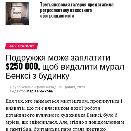
Известно, что площадка появилась в ходе
Третьяковская галерея представила
совместного творчества французской компании
ретроспективу известного
абстракциониста
Pigalle с Ill-Studio. А обновили место для игры в
баскетбол, поскольку в скором здесь должна пройти
презентация очередной спортивной коллекции
модного бренда.
АРТ НОВИНИ
Впервые это абсолютно ничем не примечательная
Подружжя може заплатити
баскетбольная площадка появилась еще в 2009 году
$250 000, щоб видалити мурал
в 9-м округе Парижа. Сейчас боковые панели и
прорезиненный пол площадки окрашены в
Бенксі з будинку
основные цвета картины: желтый, красный, белый и
синий. «”Спортсмены” — это, можно сказать, один из
Опубліковано
3 роки назад
26 Травня, 2023
Редактор
Марія Рижкова
самых любимых произведений, — рассказывают
представители студии Ill-Studio. — И нас привлекли
Для тих, хто займається мистецтвом, прокинутися і
не только персонажи на этой картине, но также и
виявити, що ти є власником нової роботи
графическая композиция, и цвета, которые
потайливого вуличного художника Бенксі, було б
идеально совпали с нашим видением будущего
мрією, що здійснилася. Але, згідно з повідомленням
проекта данной площадки».
в газеті Sun, британська пара стала жертвою