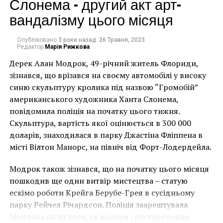
Слонема – другий акт арт-
вандалізму цього місяця
Опубліковано
3 роки назад
26 Травня, 2023
Редактор
Марія Рижкова
Дерек Алан Модрок, 49-річний житель Флориди,
Чоловік позує під макетом чайки, яка ось-ось
зізнався, що врізався на своєму автомобілі у високу
накинеться на упаковку чіпсів – сюжет графіті, що
синю скульптуру кролика під назвою “Громобій”
має ознаки вуличного художника Бенксі, на стіні в
американського художника Ханта Слонема,
Лоустофті на східному узбережжі Англії 8 серпня 2021
повідомила поліція на початку цього тижня.
року. (Фото Джастіна Талліса / AFP)
Скульптура, вартість якої оцінюється в 300 000
В інтерв’ю “Таймс” пан Куттс сказав:
доларів, знаходилася в парку Джастіна Фліппена в
місті Вілтон Манорс, на північ від Форт-Лодердейла.
“Спочатку це було
Модрок також зізнався, що на початку цього місяця
неймовірно, але з
пошкодив ще один витвір мистецтва – статую
розвитком подій це
ескімо роботи Крейга Берубе-Грея в сусідньому
парку Рейчел Річардсон. Поліція заарештувала
стало надзвичайно
Модрока після того, як камери спостереження