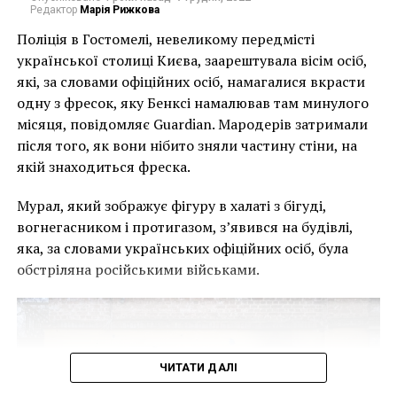
Редактор
Марія Рижкова
Поліція в Гостомелі, невеликому передмісті
української столиці Києва, заарештувала вісім осіб,
які, за словами офіційних осіб, намагалися вкрасти
одну з фресок, яку Бенксі намалював там минулого
місяця, повідомляє Guardian. Мародерів затримали
після того, як вони нібито зняли частину стіни, на
якій знаходиться фреска.
Граффити на стенах Окленда
Мурал, який зображує фігуру в халаті з бігуді,
вогнегасником і протигазом, з’явився на будівлі,
Художники, которые участвовали в “пацифистском”
яка, за словами українських офіційних осіб, була
проекте, рисовали идиллические пейзажи яркими
обстріляна російськими військами.
красками со зданиями в викторианском стиле, а
также деревьями и прекрасными ручьями.
Естественно, такая живопись сильно контрастирует
с реальной атмосферой в западной части Окленда,
где на сегодняшний день правят наркомания,
ЧИТАТИ ДАЛІ
насилие и бедность.