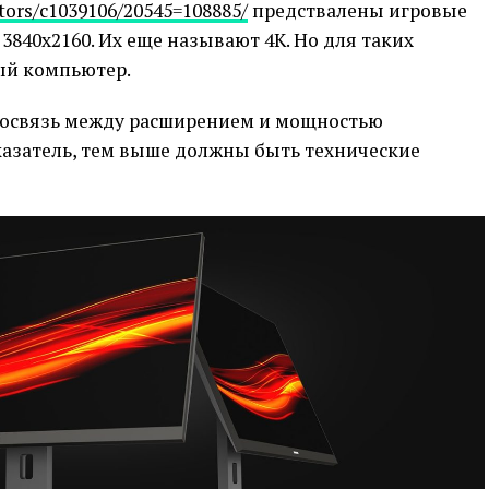
tors/c1039106/20545=108885/
предствалены игровые
3840х2160. Их еще называют 4К. Но для таких
ый компьютер.
мосвязь между расширением и мощностью
азатель, тем выше должны быть технические