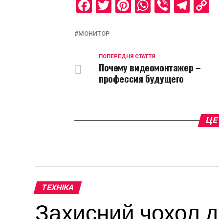
Facebook
Twitter
Pinterest
WhatsAp
Viber
Tel
C
L
МОНИТОР
ПОПЕРЕДНЯ СТАТТЯ
Почему видеомонтажер –
профессия будущего
ЦЕ
ТЕХНІКА
Захисний чохол 