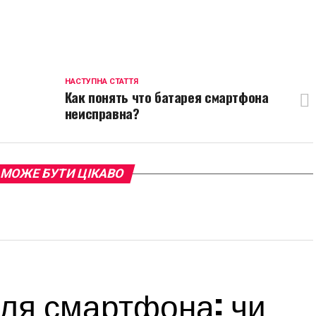
p
egram
opy
ink
НАСТУПНА СТАТТЯ
Как понять что батарея смартфона
неисправна?
 МОЖЕ БУТИ ЦІКАВО
для смартфона: чи