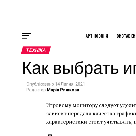
АРТ НОВИНИ
ВИСТАВКИ
ok
ТЕХНІКА
Как выбрать и
st
pp
Опубліковано
14 Липня, 2021
Редактор
Марія Рижкова
Игровому монитору следует уделит
am
зависит передача качества графики
характеристики стоит учитывать, 