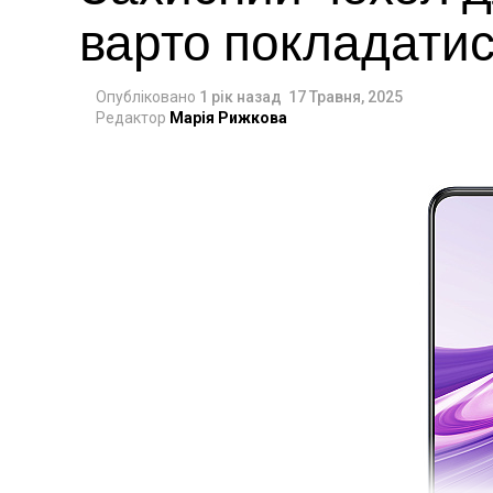
варто покладатис
Опубліковано
1 рік назад
17 Травня, 2025
Редактор
Марія Рижкова