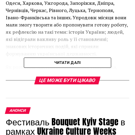
Одеси, Харкова, Ужгорода, Запоріжжя, Дніпра,
Чернівців, Черкас, Рівного, Луцька, Тернополя,
Івано-Франківська та інших. Упродовж місяця вони
мали змогу творити або пропонувати готову роботу,
як рефлексію на такі теми: історія України; людей,
які відіграли важливу роль у її становленні;
знакових історичних подій, які сприяли
формуванню української державності.
ЧИТАТИ ДАЛІ
Як розповіла мистецтвознавиця Зоя Навроцька,
митці мали показати,
«хто любить українську
ЦЕ МОЖЕ БУТИ ЦІКАВО
історію, хто задумується над тим, аби стати
іменем в Україні, хто допомагає стати іменем в
Україні, і звичайно, творити для людей, які
люблять і цінують українську історію, які
прагнуть до самоідентифікації українців у
АНОНСИ
світі…»
.
Фестиваль Bouquet Kyiv Stage в
рамках Ukraine Culture Weeks
Всього було триста учасників, з яких обрали 152.