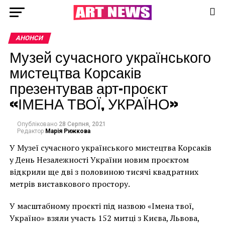
АНОНСИ
Музей сучасного українського
мистецтва Корсаків
презентував арт-проєкт
«ІМЕНА ТВОЇ, УКРАЇНО»
Опубліковано
28 Серпня, 2021
Редактор
Марія Рижкова
У Музеї сучасного українського мистецтва Корсаків
у День Незалежності України новим проєктом
відкрили ще дві з половиною тисячі квадратних
метрів виставкового простору.
У масштабному проєкті під назвою «Імена твої,
Україно» взяли участь 152 митці з Києва, Львова,