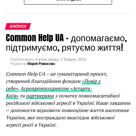
половиною тисячі
квадратів ми віддамо
Фото надано прес-службою Bouquet Kyiv Stage
З
28 вересня до 1 жовтня
в Оксфорді відбудуться 7
під генезу сучасного
концертів класичної музики, святкування 85-річчя
АНОНСИ
українського
композитора Валентина Сильвестрова, фотовиставка
Common Help UA – допомагаємо,
«Війна», кінопокази, музичні перформанси,
мистецтва», –
підтримуємо, рятуємо життя!
дискусії.
зауважила вона.
Ініціатива
Ukrainian Culture Weeks 2022
була
Опубліковано
4 роки назад
3 Травня, 2022
Редактор
Марія Рижкова
започаткована навесні 2022
Cherwell College
Oxford, Oxford University Ukrainian Society
та
Common Help UA – це гуманітарний проєкт,
культурним центром
«Дом Майстер Клас»
у
створений благодійним фондом
«Повір у
підтримку України та українського культурного
себе»
,
Агропромхолдингом «Астарта-
надбання.
Київ»
та
партнерами
з початку повномасштабної
російської військової агресії в Україні. Наше завдання
Перший сезон Ukraine Culture Weeks стане знаковим,
─ допомогти відновити повноцінне життя населення
оскільки відкриє його український
України, яке постраждало внаслідок військової
фестиваль
Bouquet Kyiv Stage
у партнерстві з
British
агресії росії в Україні.
Council, Українським інститутом та UA / UK