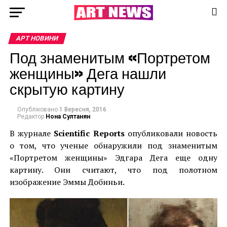
АРТ НОВИНИ
Под знаменитым «Портретом
женщины» Дега нашли
скрытую картину
Опубліковано
1 Вересня, 2016
Редактор
Нона Султанян
В журнале
Scientific Reports
опубликовали новость
о том, что ученые обнаружили под знаменитым
«Портретом женщины» Эдгара Дега еще одну
картину. Они считают, что под полотном
изображение Эммы Добиньи.