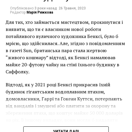
определить, кто именно изображен на полотне,
Опубліковано
3 роки назад
26 Травня, 2023
было просто невозможно.
Редактор
Марія Рижкова
Для тих, хто займається мистецтвом, прокинутися і
Благодаря рентгенофлуоресцентному анализу
виявити, що ти є власником нової роботи
исследователям удалось увидеть под верхним
потайливого вуличного художника Бенксі, було б
слоем краски изображение девушки с золотисто-
мрією, що здійснилася. Але, згідно з повідомленням
каштановыми волосами. Буквально пару недель
в газеті Sun, британська пара стала жертвою
назад с помощью рентгеновского сканера ученые
“живого кошмару” відтоді, як Бенксі намалював
смогли определить, что под картиной изображена
майже 20-футову чайку на стіні їхнього будинку в
Эмма Добиньи, которая довольно длительное время
Саффолку.
позировала для многих работ художника.
Відтоді, як у 2021 році Бенксі прикрасив їхній
По словам ученых, понять, кто же именно позировал
будинок гігантським водоплавним птахом,
художнику, не составило особого труда.
домовласники, Гаррі та Гокеан Куттси, потерпають
від вандалів і змушені або платити за охорону та
«Когда изображение
збереження птаха, що коштує майже 50 000 доларів
проявилось, мы
на рік. В іншому випадку, вони могли б видалити
принялись
мурал, що може коштувати до чверті мільйона
ЧИТАТИ ДАЛІ