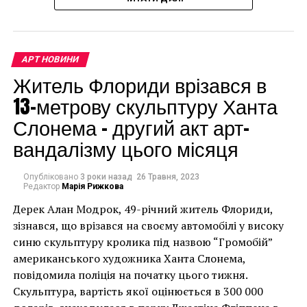
доларів.
просматривать весь
каталог работ Дега. И
удачное сходство
АРТ НОВИНИ
удалось найти меньше
Житель Флориди врізався в
чем за пять минут», –
13-метрову скульптуру Ханта
Слонема – другий акт арт-
рассказывает доктор
вандалізму цього місяця
Хауард.
Опубліковано
3 роки назад
26 Травня, 2023
«Мы предположили,
Редактор
Марія Рижкова
что на этом скрытом
Дерек Алан Модрок, 49-річний житель Флориди,
Чоловік позує під макетом чайки, яка ось-ось
зізнався, що врізався на своєму автомобілі у високу
портрете – модель,
накинеться на упаковку чіпсів – сюжет графіті, що
синю скульптуру кролика під назвою “Громобій”
которую
має ознаки вуличного художника Бенксі, на стіні в
американського художника Ханта Слонема,
Лоустофті на східному узбережжі Англії 8 серпня 2021
повідомила поліція на початку цього тижня.
художник рисовал уже
року. (Фото Джастіна Талліса / AFP)
Скульптура, вартість якої оцінюється в 300 000
В інтерв’ю “Таймс” пан Куттс сказав: