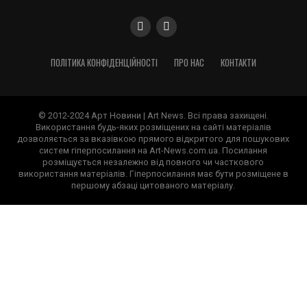
ПОЛІТИКА КОНФІДЕНЦІЙНОСТІ
ПРО НАС
КОНТАКТИ
© 2012-2024 Арт Новини | Art News. Всі права захищені.
Використання будь-яких розміщених на сайті матеріалів
дозволяється за вказівкою прямого відкритого для пошукових
систем гіперпосилання на Art-News.com.ua. Посилання
розміщується незалежно від повного чи часткового
використання матеріалів. Гіперпосилання має бути розміщене в
першому абзаці цитованого матеріалу.